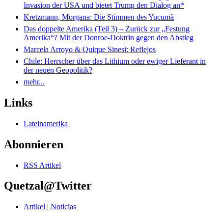
Invasion der USA und bietet Trump den Dialog an*
Kretzmann, Morgana: Die Stimmen des Yucumã
Das doppelte Amerika (Teil 3) – Zurück zur „Festung
Amerika“? Mit der Donroe-Doktrin gegen den Abstieg
Marcela Arroyo & Quique Sinesi: Reflejos
Chile: Herrscher über das Lithium oder ewiger Lieferant in
der neuen Geopolitik?
mehr...
Links
Lateinamerika
Abonnieren
RSS Artikel
Quetzal@Twitter
Artikel | Noticias