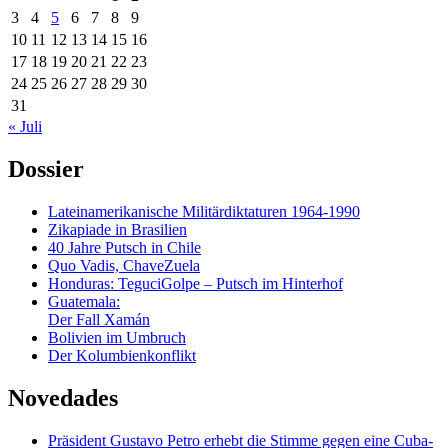
3
4
5
6
7
8
9
10
11
12
13
14
15
16
17
18
19
20
21
22
23
24
25
26
27
28
29
30
31
« Juli
Dossier
Lateinamerikanische Militärdiktaturen 1964-1990
Zikapiade in Brasilien
40 Jahre Putsch in Chile
Quo Vadis, ChaveZuela
Honduras: TeguciGolpe – Putsch im Hinterhof
Guatemala:
Der Fall Xamán
Bolivien im Umbruch
Der Kolumbienkonflikt
Novedades
Präsident Gustavo Petro erhebt die Stimme gegen eine Cuba-