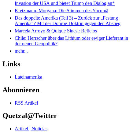
Invasion der USA und bietet Trump den Dialog an*
Kretzmann, Morgana: Die Stimmen des Yucumã
Das doppelte Amerika (Teil 3) – Zurück zur „Festung
Amerika“? Mit der Donroe-Doktrin gegen den Abstieg
Marcela Arroyo & Quique Sinesi: Reflejos
Chile: Herrscher über das Lithium oder ewiger Lieferant in
der neuen Geopolitik?
mehr...
Links
Lateinamerika
Abonnieren
RSS Artikel
Quetzal@Twitter
Artikel | Noticias