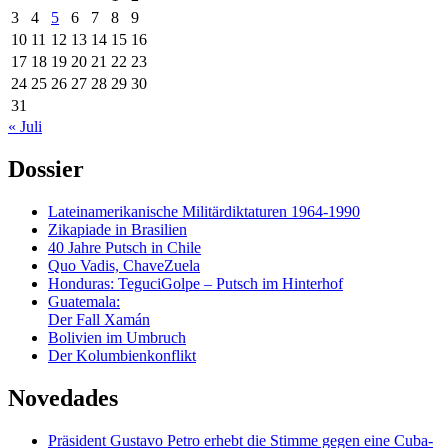
3
4
5
6
7
8
9
10
11
12
13
14
15
16
17
18
19
20
21
22
23
24
25
26
27
28
29
30
31
« Juli
Dossier
Lateinamerikanische Militärdiktaturen 1964-1990
Zikapiade in Brasilien
40 Jahre Putsch in Chile
Quo Vadis, ChaveZuela
Honduras: TeguciGolpe – Putsch im Hinterhof
Guatemala:
Der Fall Xamán
Bolivien im Umbruch
Der Kolumbienkonflikt
Novedades
Präsident Gustavo Petro erhebt die Stimme gegen eine Cuba-