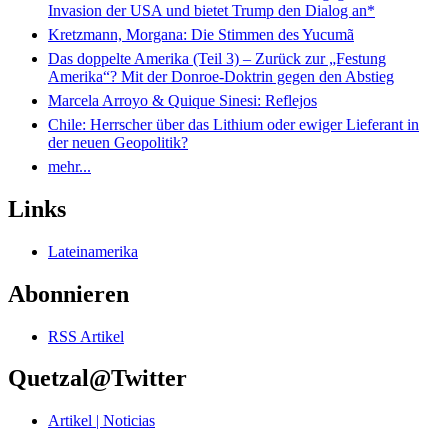
Invasion der USA und bietet Trump den Dialog an*
Kretzmann, Morgana: Die Stimmen des Yucumã
Das doppelte Amerika (Teil 3) – Zurück zur „Festung
Amerika“? Mit der Donroe-Doktrin gegen den Abstieg
Marcela Arroyo & Quique Sinesi: Reflejos
Chile: Herrscher über das Lithium oder ewiger Lieferant in
der neuen Geopolitik?
mehr...
Links
Lateinamerika
Abonnieren
RSS Artikel
Quetzal@Twitter
Artikel | Noticias