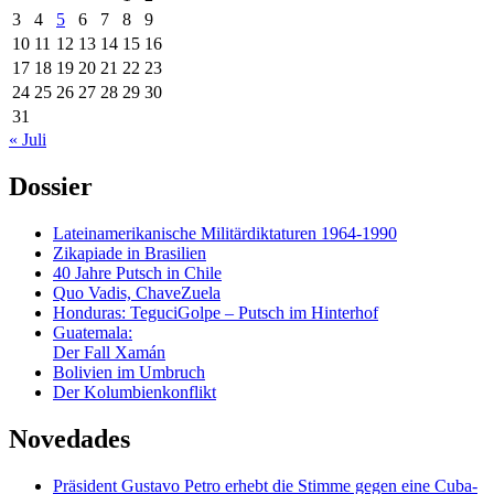
3
4
5
6
7
8
9
10
11
12
13
14
15
16
17
18
19
20
21
22
23
24
25
26
27
28
29
30
31
« Juli
Dossier
Lateinamerikanische Militärdiktaturen 1964-1990
Zikapiade in Brasilien
40 Jahre Putsch in Chile
Quo Vadis, ChaveZuela
Honduras: TeguciGolpe – Putsch im Hinterhof
Guatemala:
Der Fall Xamán
Bolivien im Umbruch
Der Kolumbienkonflikt
Novedades
Präsident Gustavo Petro erhebt die Stimme gegen eine Cuba-