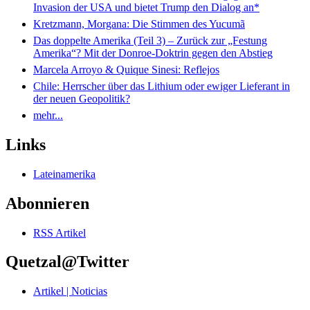
Invasion der USA und bietet Trump den Dialog an*
Kretzmann, Morgana: Die Stimmen des Yucumã
Das doppelte Amerika (Teil 3) – Zurück zur „Festung
Amerika“? Mit der Donroe-Doktrin gegen den Abstieg
Marcela Arroyo & Quique Sinesi: Reflejos
Chile: Herrscher über das Lithium oder ewiger Lieferant in
der neuen Geopolitik?
mehr...
Links
Lateinamerika
Abonnieren
RSS Artikel
Quetzal@Twitter
Artikel | Noticias