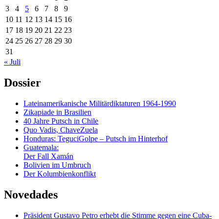
3
4
5
6
7
8
9
10
11
12
13
14
15
16
17
18
19
20
21
22
23
24
25
26
27
28
29
30
31
« Juli
Dossier
Lateinamerikanische Militärdiktaturen 1964-1990
Zikapiade in Brasilien
40 Jahre Putsch in Chile
Quo Vadis, ChaveZuela
Honduras: TeguciGolpe – Putsch im Hinterhof
Guatemala:
Der Fall Xamán
Bolivien im Umbruch
Der Kolumbienkonflikt
Novedades
Präsident Gustavo Petro erhebt die Stimme gegen eine Cuba-