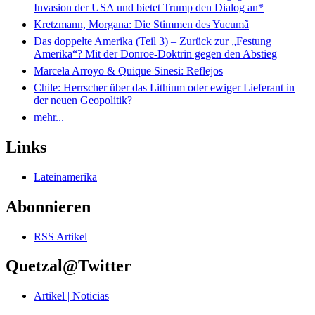
Invasion der USA und bietet Trump den Dialog an*
Kretzmann, Morgana: Die Stimmen des Yucumã
Das doppelte Amerika (Teil 3) – Zurück zur „Festung
Amerika“? Mit der Donroe-Doktrin gegen den Abstieg
Marcela Arroyo & Quique Sinesi: Reflejos
Chile: Herrscher über das Lithium oder ewiger Lieferant in
der neuen Geopolitik?
mehr...
Links
Lateinamerika
Abonnieren
RSS Artikel
Quetzal@Twitter
Artikel | Noticias