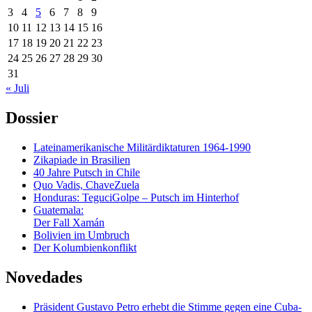
3
4
5
6
7
8
9
10
11
12
13
14
15
16
17
18
19
20
21
22
23
24
25
26
27
28
29
30
31
« Juli
Dossier
Lateinamerikanische Militärdiktaturen 1964-1990
Zikapiade in Brasilien
40 Jahre Putsch in Chile
Quo Vadis, ChaveZuela
Honduras: TeguciGolpe – Putsch im Hinterhof
Guatemala:
Der Fall Xamán
Bolivien im Umbruch
Der Kolumbienkonflikt
Novedades
Präsident Gustavo Petro erhebt die Stimme gegen eine Cuba-