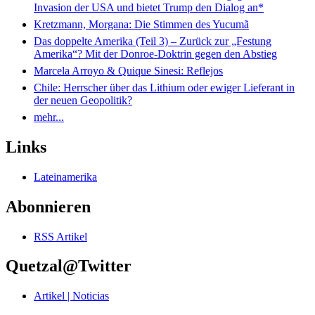
Invasion der USA und bietet Trump den Dialog an*
Kretzmann, Morgana: Die Stimmen des Yucumã
Das doppelte Amerika (Teil 3) – Zurück zur „Festung
Amerika“? Mit der Donroe-Doktrin gegen den Abstieg
Marcela Arroyo & Quique Sinesi: Reflejos
Chile: Herrscher über das Lithium oder ewiger Lieferant in
der neuen Geopolitik?
mehr...
Links
Lateinamerika
Abonnieren
RSS Artikel
Quetzal@Twitter
Artikel | Noticias