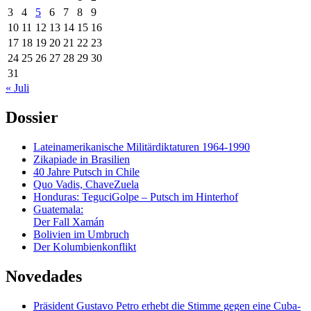
3
4
5
6
7
8
9
10
11
12
13
14
15
16
17
18
19
20
21
22
23
24
25
26
27
28
29
30
31
« Juli
Dossier
Lateinamerikanische Militärdiktaturen 1964-1990
Zikapiade in Brasilien
40 Jahre Putsch in Chile
Quo Vadis, ChaveZuela
Honduras: TeguciGolpe – Putsch im Hinterhof
Guatemala:
Der Fall Xamán
Bolivien im Umbruch
Der Kolumbienkonflikt
Novedades
Präsident Gustavo Petro erhebt die Stimme gegen eine Cuba-