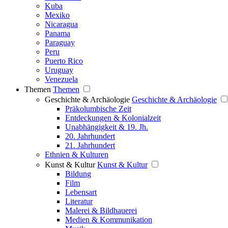
Kuba
Mexiko
Nicaragua
Panama
Paraguay
Peru
Puerto Rico
Uruguay
Venezuela
Themen
Themen
Geschichte & Archäologie
Geschichte & Archäologie
Präkolumbische Zeit
Entdeckungen & Kolonialzeit
Unabhängigkeit & 19. Jh.
20. Jahrhundert
21. Jahrhundert
Ethnien & Kulturen
Kunst & Kultur
Kunst & Kultur
Bildung
Film
Lebensart
Literatur
Malerei & Bildhauerei
Medien & Kommunikation