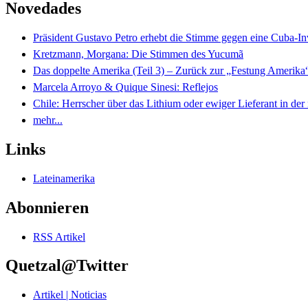
Novedades
Präsident Gustavo Petro erhebt die Stimme gegen eine Cuba-I
Kretzmann, Morgana: Die Stimmen des Yucumã
Das doppelte Amerika (Teil 3) – Zurück zur „Festung Amerika
Marcela Arroyo & Quique Sinesi: Reflejos
Chile: Herrscher über das Lithium oder ewiger Lieferant in der
mehr...
Links
Lateinamerika
Abonnieren
RSS Artikel
Quetzal@Twitter
Artikel | Noticias