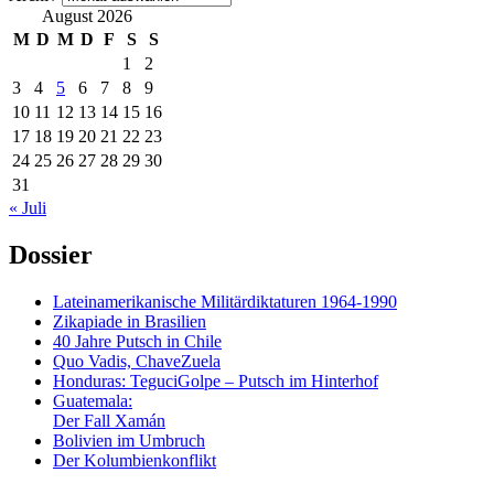
August 2026
M
D
M
D
F
S
S
1
2
3
4
5
6
7
8
9
10
11
12
13
14
15
16
17
18
19
20
21
22
23
24
25
26
27
28
29
30
31
« Juli
Dossier
Lateinamerikanische Militärdiktaturen 1964-1990
Zikapiade in Brasilien
40 Jahre Putsch in Chile
Quo Vadis, ChaveZuela
Honduras: TeguciGolpe – Putsch im Hinterhof
Guatemala:
Der Fall Xamán
Bolivien im Umbruch
Der Kolumbienkonflikt