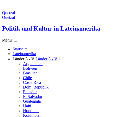
Quetzal
Quetzal
Politik und Kultur in Lateinamerika
Menü
Startseite
Lateinamerika
Länder A - V
Länder A - V
Argentinien
Bolivien
Brasilien
Chile
Costa Rica
Dom. Republik
Ecuador
El Salvador
Guatemala
Haiti
Honduras
Kolumbien