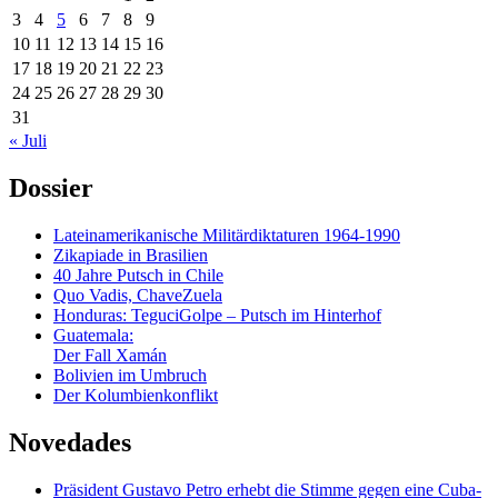
3
4
5
6
7
8
9
10
11
12
13
14
15
16
17
18
19
20
21
22
23
24
25
26
27
28
29
30
31
« Juli
Dossier
Lateinamerikanische Militärdiktaturen 1964-1990
Zikapiade in Brasilien
40 Jahre Putsch in Chile
Quo Vadis, ChaveZuela
Honduras: TeguciGolpe – Putsch im Hinterhof
Guatemala:
Der Fall Xamán
Bolivien im Umbruch
Der Kolumbienkonflikt
Novedades
Präsident Gustavo Petro erhebt die Stimme gegen eine Cuba-