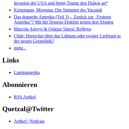
Invasion der USA und bietet Trump den Dialog an*
Kretzmann, Morgana: Die Stimmen des Yucumã
Das doppelte Amerika (Teil 3) – Zurück zur „Festung
Amerika“? Mit der Donroe-Doktrin gegen den Abstieg
Marcela Arroyo & Quique Sinesi: Reflejos
Chile: Herrscher über das Lithium oder ewiger Lieferant in
der neuen Geopolitik?
mehr...
Links
Lateinamerika
Abonnieren
RSS Artikel
Quetzal@Twitter
Artikel | Noticias