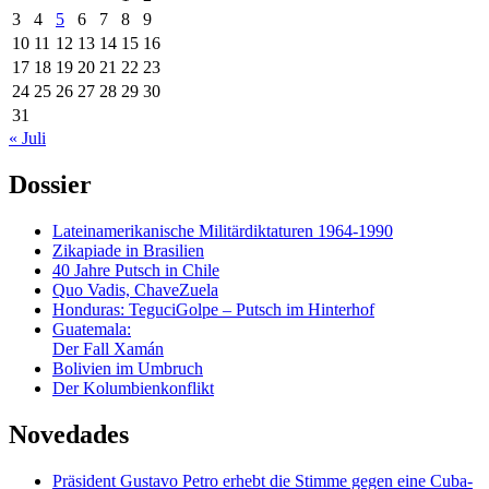
3
4
5
6
7
8
9
10
11
12
13
14
15
16
17
18
19
20
21
22
23
24
25
26
27
28
29
30
31
« Juli
Dossier
Lateinamerikanische Militärdiktaturen 1964-1990
Zikapiade in Brasilien
40 Jahre Putsch in Chile
Quo Vadis, ChaveZuela
Honduras: TeguciGolpe – Putsch im Hinterhof
Guatemala:
Der Fall Xamán
Bolivien im Umbruch
Der Kolumbienkonflikt
Novedades
Präsident Gustavo Petro erhebt die Stimme gegen eine Cuba-