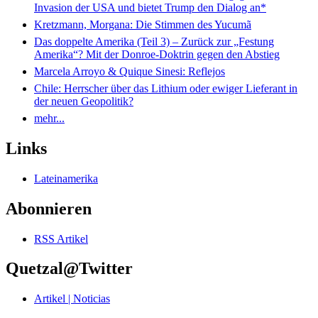
Invasion der USA und bietet Trump den Dialog an*
Kretzmann, Morgana: Die Stimmen des Yucumã
Das doppelte Amerika (Teil 3) – Zurück zur „Festung
Amerika“? Mit der Donroe-Doktrin gegen den Abstieg
Marcela Arroyo & Quique Sinesi: Reflejos
Chile: Herrscher über das Lithium oder ewiger Lieferant in
der neuen Geopolitik?
mehr...
Links
Lateinamerika
Abonnieren
RSS Artikel
Quetzal@Twitter
Artikel | Noticias