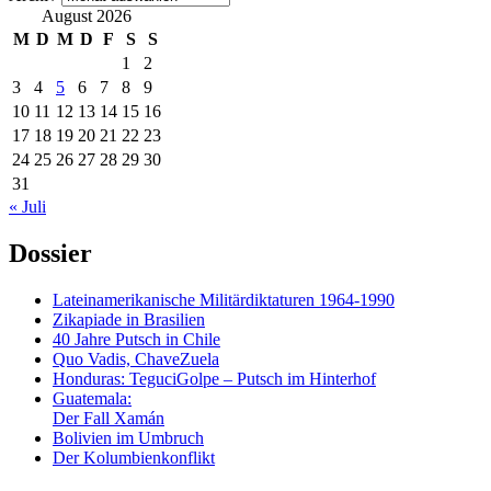
August 2026
M
D
M
D
F
S
S
1
2
3
4
5
6
7
8
9
10
11
12
13
14
15
16
17
18
19
20
21
22
23
24
25
26
27
28
29
30
31
« Juli
Dossier
Lateinamerikanische Militärdiktaturen 1964-1990
Zikapiade in Brasilien
40 Jahre Putsch in Chile
Quo Vadis, ChaveZuela
Honduras: TeguciGolpe – Putsch im Hinterhof
Guatemala:
Der Fall Xamán
Bolivien im Umbruch
Der Kolumbienkonflikt