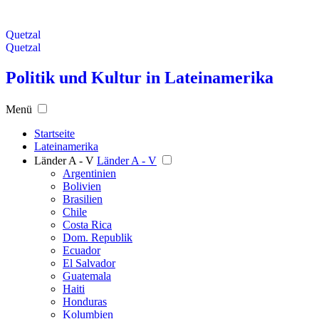
Quetzal
Quetzal
Politik und Kultur in Lateinamerika
Menü
Startseite
Lateinamerika
Länder A - V
Länder A - V
Argentinien
Bolivien
Brasilien
Chile
Costa Rica
Dom. Republik
Ecuador
El Salvador
Guatemala
Haiti
Honduras
Kolumbien