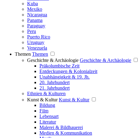
Kuba
Mexiko
Nicaragua
Panama
Paraguay
Peru
Puerto Rico
Uruguay
Venezuela
Themen
Themen
Geschichte & Archäologie
Geschichte & Archäologie
Präkolumbische Zeit
Entdeckungen & Kolonialzeit
Unabhängigkeit & 19. Jh.
20. Jahrhundert
21. Jahrhundert
Ethnien & Kulturen
Kunst & Kultur
Kunst & Kultur
Bildung
Film
Lebensart
Literatur
Malerei & Bildhauerei
Medien & Kommunikation