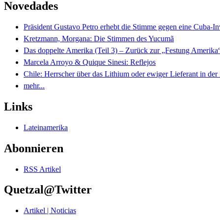
Novedades
Präsident Gustavo Petro erhebt die Stimme gegen eine Cuba-I
Kretzmann, Morgana: Die Stimmen des Yucumã
Das doppelte Amerika (Teil 3) – Zurück zur „Festung Amerika
Marcela Arroyo & Quique Sinesi: Reflejos
Chile: Herrscher über das Lithium oder ewiger Lieferant in der
mehr...
Links
Lateinamerika
Abonnieren
RSS Artikel
Quetzal@Twitter
Artikel | Noticias