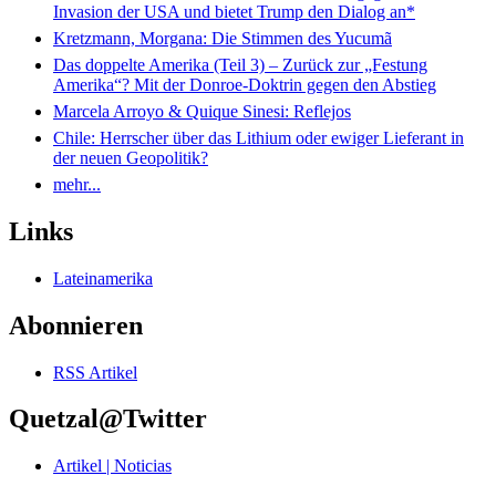
Invasion der USA und bietet Trump den Dialog an*
Kretzmann, Morgana: Die Stimmen des Yucumã
Das doppelte Amerika (Teil 3) – Zurück zur „Festung
Amerika“? Mit der Donroe-Doktrin gegen den Abstieg
Marcela Arroyo & Quique Sinesi: Reflejos
Chile: Herrscher über das Lithium oder ewiger Lieferant in
der neuen Geopolitik?
mehr...
Links
Lateinamerika
Abonnieren
RSS Artikel
Quetzal@Twitter
Artikel | Noticias