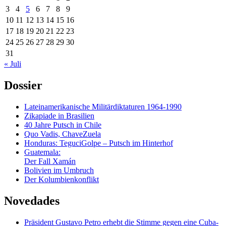
3
4
5
6
7
8
9
10
11
12
13
14
15
16
17
18
19
20
21
22
23
24
25
26
27
28
29
30
31
« Juli
Dossier
Lateinamerikanische Militärdiktaturen 1964-1990
Zikapiade in Brasilien
40 Jahre Putsch in Chile
Quo Vadis, ChaveZuela
Honduras: TeguciGolpe – Putsch im Hinterhof
Guatemala:
Der Fall Xamán
Bolivien im Umbruch
Der Kolumbienkonflikt
Novedades
Präsident Gustavo Petro erhebt die Stimme gegen eine Cuba-