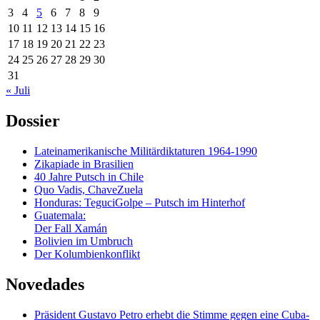
3
4
5
6
7
8
9
10
11
12
13
14
15
16
17
18
19
20
21
22
23
24
25
26
27
28
29
30
31
« Juli
Dossier
Lateinamerikanische Militärdiktaturen 1964-1990
Zikapiade in Brasilien
40 Jahre Putsch in Chile
Quo Vadis, ChaveZuela
Honduras: TeguciGolpe – Putsch im Hinterhof
Guatemala:
Der Fall Xamán
Bolivien im Umbruch
Der Kolumbienkonflikt
Novedades
Präsident Gustavo Petro erhebt die Stimme gegen eine Cuba-