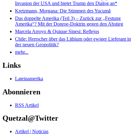
Invasion der USA und bietet Trump den Dialog an*
Kretzmann, Morgana: Die Stimmen des Yucumã
Das doppelte Amerika (Teil 3) – Zurück zur „Festung
Amerika“? Mit der Donroe-Doktrin gegen den Abstieg
Marcela Arroyo & Quique Sinesi: Reflejos
Chile: Herrscher über das Lithium oder ewiger Lieferant in
der neuen Geopolitik?
mehr...
Links
Lateinamerika
Abonnieren
RSS Artikel
Quetzal@Twitter
Artikel | Noticias