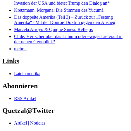
Invasion der USA und bietet Trump den Dialog an*
Kretzmann, Morgana: Die Stimmen des Yucumã
Das doppelte Amerika (Teil 3) – Zurück zur „Festung
Amerika“? Mit der Donroe-Doktrin gegen den Abstieg
Marcela Arroyo & Quique Sinesi: Reflejos
Chile: Herrscher über das Lithium oder ewiger Lieferant in
der neuen Geopolitik?
mehr...
Links
Lateinamerika
Abonnieren
RSS Artikel
Quetzal@Twitter
Artikel | Noticias