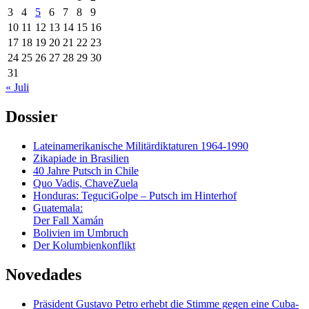
3
4
5
6
7
8
9
10
11
12
13
14
15
16
17
18
19
20
21
22
23
24
25
26
27
28
29
30
31
« Juli
Dossier
Lateinamerikanische Militärdiktaturen 1964-1990
Zikapiade in Brasilien
40 Jahre Putsch in Chile
Quo Vadis, ChaveZuela
Honduras: TeguciGolpe – Putsch im Hinterhof
Guatemala:
Der Fall Xamán
Bolivien im Umbruch
Der Kolumbienkonflikt
Novedades
Präsident Gustavo Petro erhebt die Stimme gegen eine Cuba-