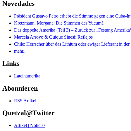
Novedades
Präsident Gustavo Petro erhebt die Stimme gegen eine Cuba-I
Kretzmann, Morgana: Die Stimmen des Yucumã
Das doppelte Amerika (Teil 3) – Zurück zur „Festung Amerika
Marcela Arroyo & Quique Sinesi: Reflejos
Chile: Herrscher über das Lithium oder ewiger Lieferant in der
mehr...
Links
Lateinamerika
Abonnieren
RSS Artikel
Quetzal@Twitter
Artikel | Noticias