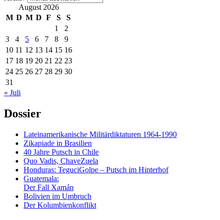
August 2026
M
D
M
D
F
S
S
1
2
3
4
5
6
7
8
9
10
11
12
13
14
15
16
17
18
19
20
21
22
23
24
25
26
27
28
29
30
31
« Juli
Dossier
Lateinamerikanische Militärdiktaturen 1964-1990
Zikapiade in Brasilien
40 Jahre Putsch in Chile
Quo Vadis, ChaveZuela
Honduras: TeguciGolpe – Putsch im Hinterhof
Guatemala:
Der Fall Xamán
Bolivien im Umbruch
Der Kolumbienkonflikt