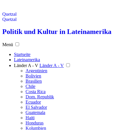
Quetzal
Quetzal
Politik und Kultur in Lateinamerika
Menü
Startseite
Lateinamerika
Länder A - V
Länder A - V
Argentinien
Bolivien
Brasilien
Chile
Costa Rica
Dom. Republik
Ecuador
El Salvador
Guatemala
Haiti
Honduras
Kolumbien