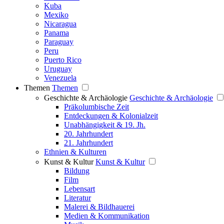
Kuba
Mexiko
Nicaragua
Panama
Paraguay
Peru
Puerto Rico
Uruguay
Venezuela
Themen
Themen
Geschichte & Archäologie
Geschichte & Archäologie
Präkolumbische Zeit
Entdeckungen & Kolonialzeit
Unabhängigkeit & 19. Jh.
20. Jahrhundert
21. Jahrhundert
Ethnien & Kulturen
Kunst & Kultur
Kunst & Kultur
Bildung
Film
Lebensart
Literatur
Malerei & Bildhauerei
Medien & Kommunikation