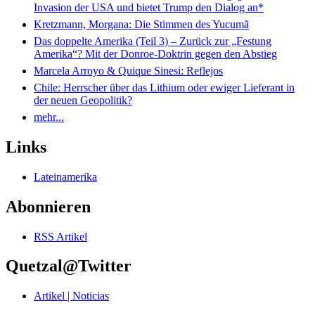
Invasion der USA und bietet Trump den Dialog an*
Kretzmann, Morgana: Die Stimmen des Yucumã
Das doppelte Amerika (Teil 3) – Zurück zur „Festung
Amerika“? Mit der Donroe-Doktrin gegen den Abstieg
Marcela Arroyo & Quique Sinesi: Reflejos
Chile: Herrscher über das Lithium oder ewiger Lieferant in
der neuen Geopolitik?
mehr...
Links
Lateinamerika
Abonnieren
RSS Artikel
Quetzal@Twitter
Artikel | Noticias