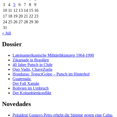
3
4
5
6
7
8
9
10
11
12
13
14
15
16
17
18
19
20
21
22
23
24
25
26
27
28
29
30
31
« Juli
Dossier
Lateinamerikanische Militärdiktaturen 1964-1990
Zikapiade in Brasilien
40 Jahre Putsch in Chile
Quo Vadis, ChaveZuela
Honduras: TeguciGolpe – Putsch im Hinterhof
Guatemala:
Der Fall Xamán
Bolivien im Umbruch
Der Kolumbienkonflikt
Novedades
Präsident Gustavo Petro erhebt die Stimme gegen eine Cuba-