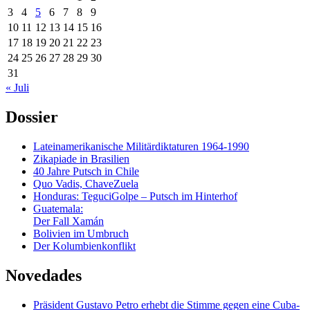
3
4
5
6
7
8
9
10
11
12
13
14
15
16
17
18
19
20
21
22
23
24
25
26
27
28
29
30
31
« Juli
Dossier
Lateinamerikanische Militärdiktaturen 1964-1990
Zikapiade in Brasilien
40 Jahre Putsch in Chile
Quo Vadis, ChaveZuela
Honduras: TeguciGolpe – Putsch im Hinterhof
Guatemala:
Der Fall Xamán
Bolivien im Umbruch
Der Kolumbienkonflikt
Novedades
Präsident Gustavo Petro erhebt die Stimme gegen eine Cuba-