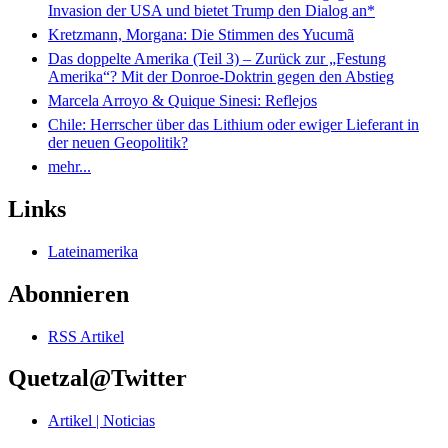
Invasion der USA und bietet Trump den Dialog an*
Kretzmann, Morgana: Die Stimmen des Yucumã
Das doppelte Amerika (Teil 3) – Zurück zur „Festung
Amerika“? Mit der Donroe-Doktrin gegen den Abstieg
Marcela Arroyo & Quique Sinesi: Reflejos
Chile: Herrscher über das Lithium oder ewiger Lieferant in
der neuen Geopolitik?
mehr...
Links
Lateinamerika
Abonnieren
RSS Artikel
Quetzal@Twitter
Artikel | Noticias