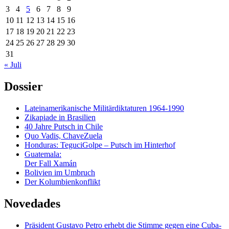
3
4
5
6
7
8
9
10
11
12
13
14
15
16
17
18
19
20
21
22
23
24
25
26
27
28
29
30
31
« Juli
Dossier
Lateinamerikanische Militärdiktaturen 1964-1990
Zikapiade in Brasilien
40 Jahre Putsch in Chile
Quo Vadis, ChaveZuela
Honduras: TeguciGolpe – Putsch im Hinterhof
Guatemala:
Der Fall Xamán
Bolivien im Umbruch
Der Kolumbienkonflikt
Novedades
Präsident Gustavo Petro erhebt die Stimme gegen eine Cuba-