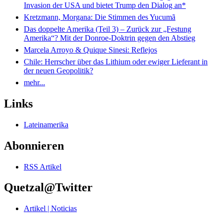
Invasion der USA und bietet Trump den Dialog an*
Kretzmann, Morgana: Die Stimmen des Yucumã
Das doppelte Amerika (Teil 3) – Zurück zur „Festung
Amerika“? Mit der Donroe-Doktrin gegen den Abstieg
Marcela Arroyo & Quique Sinesi: Reflejos
Chile: Herrscher über das Lithium oder ewiger Lieferant in
der neuen Geopolitik?
mehr...
Links
Lateinamerika
Abonnieren
RSS Artikel
Quetzal@Twitter
Artikel | Noticias