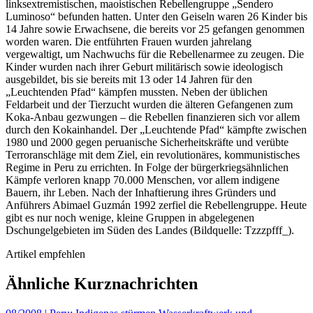
linksextremistischen, maoistischen Rebellengruppe „Sendero
Luminoso“ befunden hatten. Unter den Geiseln waren 26 Kinder bis
14 Jahre sowie Erwachsene, die bereits vor 25 gefangen genommen
worden waren. Die entführten Frauen wurden jahrelang
vergewaltigt, um Nachwuchs für die Rebellenarmee zu zeugen. Die
Kinder wurden nach ihrer Geburt militärisch sowie ideologisch
ausgebildet, bis sie bereits mit 13 oder 14 Jahren für den
„Leuchtenden Pfad“ kämpfen mussten. Neben der üblichen
Feldarbeit und der Tierzucht wurden die älteren Gefangenen zum
Koka-Anbau gezwungen – die Rebellen finanzieren sich vor allem
durch den Kokainhandel. Der „Leuchtende Pfad“ kämpfte zwischen
1980 und 2000 gegen peruanische Sicherheitskräfte und verübte
Terroranschläge mit dem Ziel, ein revolutionäres, kommunistisches
Regime in Peru zu errichten. In Folge der bürgerkriegsähnlichen
Kämpfe verloren knapp 70.000 Menschen, vor allem indigene
Bauern, ihr Leben. Nach der Inhaftierung ihres Gründers und
Anführers Abimael Guzmán 1992 zerfiel die Rebellengruppe. Heute
gibt es nur noch wenige, kleine Gruppen in abgelegenen
Dschungelgebieten im Süden des Landes (Bildquelle: Tzzzpfff_).
Artikel empfehlen
Ähnliche Kurznachrichten