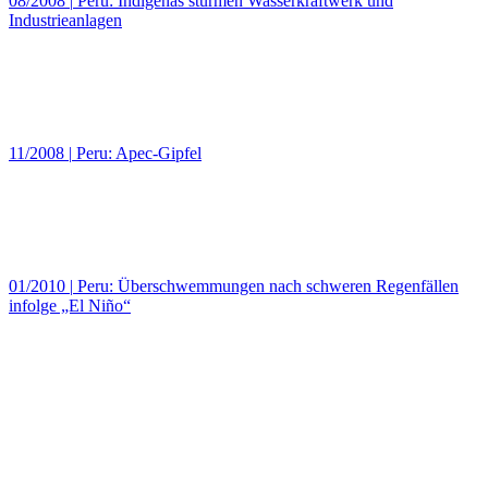
08/2008
|
Peru: Indigenas stürmen Wasserkraftwerk und
Industrieanlagen
11/2008
|
Peru: Apec-Gipfel
01/2010
|
Peru: Überschwemmungen nach schweren Regenfällen
infolge „El Niño“