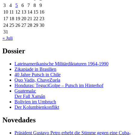
3
4
5
6
7
8
9
10
11
12
13
14
15
16
17
18
19
20
21
22
23
24
25
26
27
28
29
30
31
« Juli
Dossier
Lateinamerikanische Militärdiktaturen 1964-1990
Zikapiade in Brasilien
40 Jahre Putsch in Chile
Quo Vadis, ChaveZuela
Honduras: TeguciGolpe – Putsch im Hinterhof
Guatemala:
Der Fall Xamán
Bolivien im Umbruch
Der Kolumbienkonflikt
Novedades
Präsident Gustavo Petro erhebt die Stimme gegen eine Cuba-