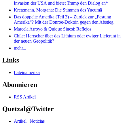
Invasion der USA und bietet Trump den Dialog an*
Kretzmann, Morgana: Die Stimmen des Yucumã
Das doppelte Amerika (Teil 3) – Zurück zur „Festung
Amerika“? Mit der Donroe-Doktrin gegen den Abstieg
Marcela Arroyo & Quique Sinesi: Reflejos
Chile: Herrscher über das Lithium oder ewiger Lieferant in
der neuen Geopolitik?
mehr...
Links
Lateinamerika
Abonnieren
RSS Artikel
Quetzal@Twitter
Artikel | Noticias