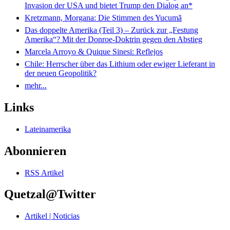
Invasion der USA und bietet Trump den Dialog an*
Kretzmann, Morgana: Die Stimmen des Yucumã
Das doppelte Amerika (Teil 3) – Zurück zur „Festung
Amerika“? Mit der Donroe-Doktrin gegen den Abstieg
Marcela Arroyo & Quique Sinesi: Reflejos
Chile: Herrscher über das Lithium oder ewiger Lieferant in
der neuen Geopolitik?
mehr...
Links
Lateinamerika
Abonnieren
RSS Artikel
Quetzal@Twitter
Artikel | Noticias