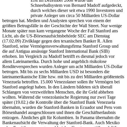
Erst im Dezember 2008 wurde das
Schneeballsystem von Bernard Madoff aufgedeckt,
durch welches dieser seit etwa 1990 Investoren und
private Anleger um circa 50 Milliarden US-Dollar
betrogen hat. Medien und Analysten sprechen von einem der
größten Betrugsfälle in der Geschichte der Wall Street. Nur wenige
Monate später nun kam vergangene Woche der Fall Stanford ans
Licht, als die US-Börsenaufsichtsbehörde SEC am Dienstag
(17.02.09) Zivilklage gegen den texanischen Banker R. Allen
Stanford, seine Vermögensverwaltungsfirma Stanford Group und
die auf Antigua ansässige Stanford International Bank (SIB)
erhoben. Im Vergleich zu Madoff betrifft es diesmal jedoch vor
allem Lateinamerika. Durch hohe und angeblich risikolose
Renditeversprechen wurden Anleger um acht Milliarden US-Dollar
betrogen. Mit bis zu sechs Milliarden USD ist besonders die
lateinamerikanische Elite bzw. mit bis zu drei Milliarden größtenteils
Venezuela betroffen. 15.000 Venezolaner sollen ihr Vermögen bei
Stanford angelegt haben. In den Ländern bildeten sich überall
Schlangen von verzweifelten Menschen, die ihr Geld abheben
wollten. Während die venezolanische Regierung nur zwei Tage
später (19.02.) die Kontrolle über die Stanford Bank Venezuela
übernahm, wurden die Stanford-Banken in Ecuador und Peru vom
Börsenhandel ausgeschlossen und ihnen die Geschäftserlaubnis
entzogen. Ähnliches gilt für Kolumbien. In Panama übernahm die
Bankenaufsicht die Verwaltung der Stanford-Bank. Auch Mexiko