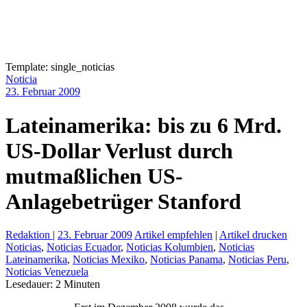
Template: single_noticias
Noticia
23. Februar 2009
Lateinamerika: bis zu 6 Mrd.
US-Dollar Verlust durch
mutmaßlichen US-
Anlagebetrüger Stanford
Redaktion
|
23. Februar 2009
Artikel empfehlen
|
Artikel drucken
Noticias
,
Noticias Ecuador
,
Noticias Kolumbien
,
Noticias
Lateinamerika
,
Noticias Mexiko
,
Noticias Panama
,
Noticias Peru
,
Noticias Venezuela
Lesedauer:
2
Minuten