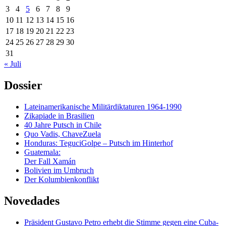
3
4
5
6
7
8
9
10
11
12
13
14
15
16
17
18
19
20
21
22
23
24
25
26
27
28
29
30
31
« Juli
Dossier
Lateinamerikanische Militärdiktaturen 1964-1990
Zikapiade in Brasilien
40 Jahre Putsch in Chile
Quo Vadis, ChaveZuela
Honduras: TeguciGolpe – Putsch im Hinterhof
Guatemala:
Der Fall Xamán
Bolivien im Umbruch
Der Kolumbienkonflikt
Novedades
Präsident Gustavo Petro erhebt die Stimme gegen eine Cuba-