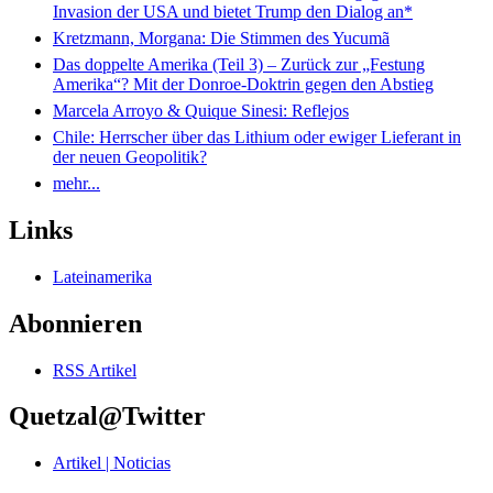
Invasion der USA und bietet Trump den Dialog an*
Kretzmann, Morgana: Die Stimmen des Yucumã
Das doppelte Amerika (Teil 3) – Zurück zur „Festung
Amerika“? Mit der Donroe-Doktrin gegen den Abstieg
Marcela Arroyo & Quique Sinesi: Reflejos
Chile: Herrscher über das Lithium oder ewiger Lieferant in
der neuen Geopolitik?
mehr...
Links
Lateinamerika
Abonnieren
RSS Artikel
Quetzal@Twitter
Artikel | Noticias