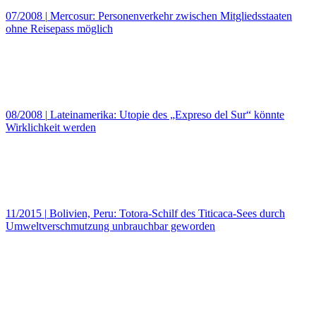
07/2008
|
Mercosur: Personenverkehr zwischen Mitgliedsstaaten
ohne Reisepass möglich
08/2008
|
Lateinamerika: Utopie des „Expreso del Sur“ könnte
Wirklichkeit werden
11/2015
|
Bolivien, Peru: Totora-Schilf des Titicaca-Sees durch
Umweltverschmutzung unbrauchbar geworden