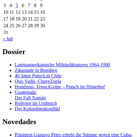
3
4
5
6
7
8
9
10
11
12
13
14
15
16
17
18
19
20
21
22
23
24
25
26
27
28
29
30
31
« Juli
Dossier
Lateinamerikanische Militärdiktaturen 1964-1990
Zikapiade in Brasilien
40 Jahre Putsch in Chile
Quo Vadis, ChaveZuela
Honduras: TeguciGolpe – Putsch im Hinterhof
Guatemala:
Der Fall Xamán
Bolivien im Umbruch
Der Kolumbienkonflikt
Novedades
Präsident Gustavo Petro erhebt die Stimme gegen eine Cuba-