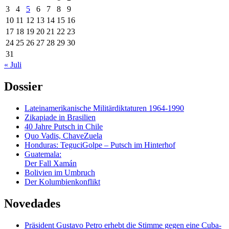
3
4
5
6
7
8
9
10
11
12
13
14
15
16
17
18
19
20
21
22
23
24
25
26
27
28
29
30
31
« Juli
Dossier
Lateinamerikanische Militärdiktaturen 1964-1990
Zikapiade in Brasilien
40 Jahre Putsch in Chile
Quo Vadis, ChaveZuela
Honduras: TeguciGolpe – Putsch im Hinterhof
Guatemala:
Der Fall Xamán
Bolivien im Umbruch
Der Kolumbienkonflikt
Novedades
Präsident Gustavo Petro erhebt die Stimme gegen eine Cuba-