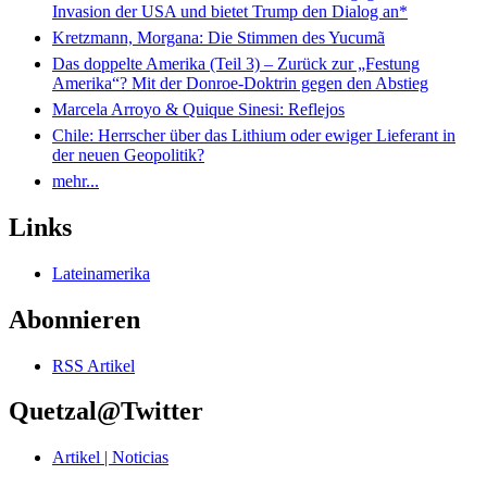
Invasion der USA und bietet Trump den Dialog an*
Kretzmann, Morgana: Die Stimmen des Yucumã
Das doppelte Amerika (Teil 3) – Zurück zur „Festung
Amerika“? Mit der Donroe-Doktrin gegen den Abstieg
Marcela Arroyo & Quique Sinesi: Reflejos
Chile: Herrscher über das Lithium oder ewiger Lieferant in
der neuen Geopolitik?
mehr...
Links
Lateinamerika
Abonnieren
RSS Artikel
Quetzal@Twitter
Artikel | Noticias