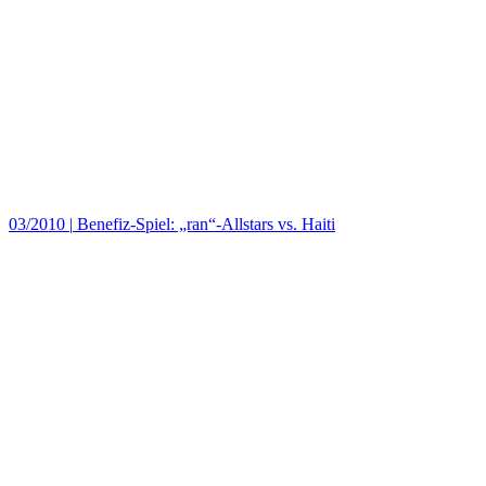
03/2010
|
Benefiz-Spiel: „ran“-Allstars vs. Haiti