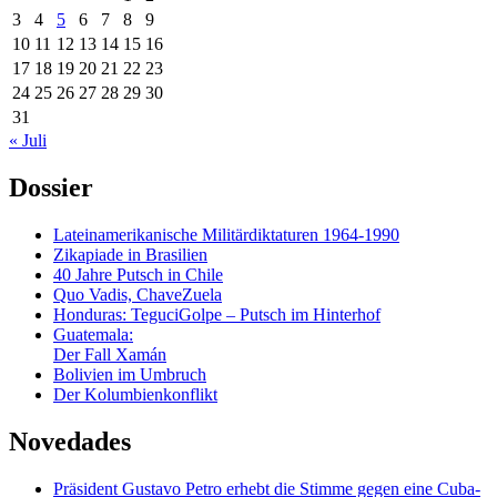
3
4
5
6
7
8
9
10
11
12
13
14
15
16
17
18
19
20
21
22
23
24
25
26
27
28
29
30
31
« Juli
Dossier
Lateinamerikanische Militärdiktaturen 1964-1990
Zikapiade in Brasilien
40 Jahre Putsch in Chile
Quo Vadis, ChaveZuela
Honduras: TeguciGolpe – Putsch im Hinterhof
Guatemala:
Der Fall Xamán
Bolivien im Umbruch
Der Kolumbienkonflikt
Novedades
Präsident Gustavo Petro erhebt die Stimme gegen eine Cuba-