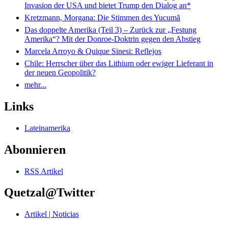
Invasion der USA und bietet Trump den Dialog an*
Kretzmann, Morgana: Die Stimmen des Yucumã
Das doppelte Amerika (Teil 3) – Zurück zur „Festung
Amerika“? Mit der Donroe-Doktrin gegen den Abstieg
Marcela Arroyo & Quique Sinesi: Reflejos
Chile: Herrscher über das Lithium oder ewiger Lieferant in
der neuen Geopolitik?
mehr...
Links
Lateinamerika
Abonnieren
RSS Artikel
Quetzal@Twitter
Artikel | Noticias