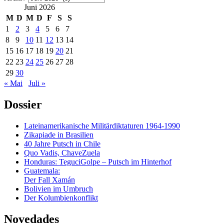
Juni 2026
M
D
M
D
F
S
S
1
2
3
4
5
6
7
8
9
10
11
12
13
14
15
16
17
18
19
20
21
22
23
24
25
26
27
28
29
30
« Mai
Juli »
Dossier
Lateinamerikanische Militärdiktaturen 1964-1990
Zikapiade in Brasilien
40 Jahre Putsch in Chile
Quo Vadis, ChaveZuela
Honduras: TeguciGolpe – Putsch im Hinterhof
Guatemala:
Der Fall Xamán
Bolivien im Umbruch
Der Kolumbienkonflikt
Novedades