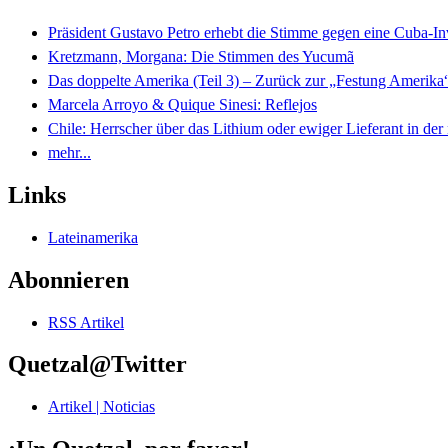
Präsident Gustavo Petro erhebt die Stimme gegen eine Cuba-I
Kretzmann, Morgana: Die Stimmen des Yucumã
Das doppelte Amerika (Teil 3) – Zurück zur „Festung Amerika
Marcela Arroyo & Quique Sinesi: Reflejos
Chile: Herrscher über das Lithium oder ewiger Lieferant in der
mehr...
Links
Lateinamerika
Abonnieren
RSS Artikel
Quetzal@Twitter
Artikel | Noticias