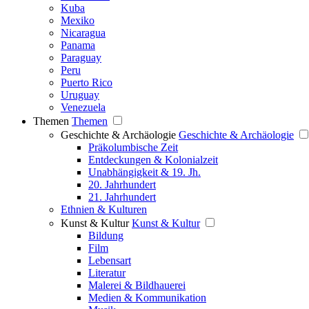
Kuba
Mexiko
Nicaragua
Panama
Paraguay
Peru
Puerto Rico
Uruguay
Venezuela
Themen
Themen
Geschichte & Archäologie
Geschichte & Archäologie
Präkolumbische Zeit
Entdeckungen & Kolonialzeit
Unabhängigkeit & 19. Jh.
20. Jahrhundert
21. Jahrhundert
Ethnien & Kulturen
Kunst & Kultur
Kunst & Kultur
Bildung
Film
Lebensart
Literatur
Malerei & Bildhauerei
Medien & Kommunikation