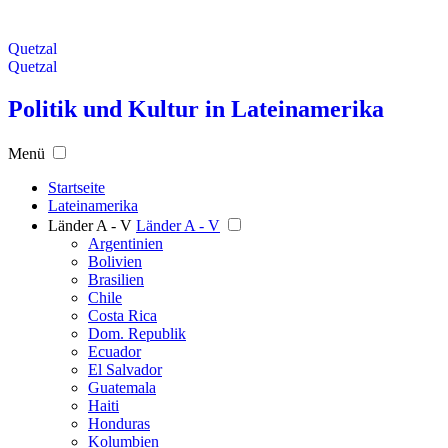
Quetzal
Quetzal
Politik und Kultur in Lateinamerika
Menü
Startseite
Lateinamerika
Länder A - V
Länder A - V
Argentinien
Bolivien
Brasilien
Chile
Costa Rica
Dom. Republik
Ecuador
El Salvador
Guatemala
Haiti
Honduras
Kolumbien