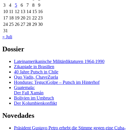
3
4
5
6
7
8
9
10
11
12
13
14
15
16
17
18
19
20
21
22
23
24
25
26
27
28
29
30
31
« Juli
Dossier
Lateinamerikanische Militärdiktaturen 1964-1990
Zikapiade in Brasilien
40 Jahre Putsch in Chile
Quo Vadis, ChaveZuela
Honduras: TeguciGolpe – Putsch im Hinterhof
Guatemala:
Der Fall Xamán
Bolivien im Umbruch
Der Kolumbienkonflikt
Novedades
Präsident Gustavo Petro erhebt die Stimme gegen eine Cuba-