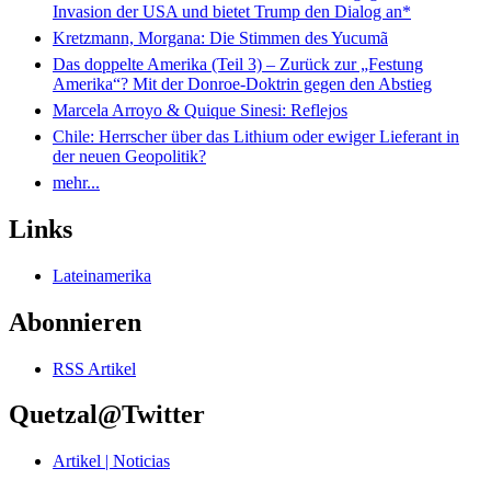
Invasion der USA und bietet Trump den Dialog an*
Kretzmann, Morgana: Die Stimmen des Yucumã
Das doppelte Amerika (Teil 3) – Zurück zur „Festung
Amerika“? Mit der Donroe-Doktrin gegen den Abstieg
Marcela Arroyo & Quique Sinesi: Reflejos
Chile: Herrscher über das Lithium oder ewiger Lieferant in
der neuen Geopolitik?
mehr...
Links
Lateinamerika
Abonnieren
RSS Artikel
Quetzal@Twitter
Artikel | Noticias