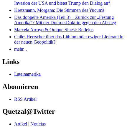
Invasion der USA und bietet Trump den Dialog an*
Kretzmann, Morgana: Die Stimmen des Yucumã
Das doppelte Amerika (Teil 3) – Zurück zur „Festung
Amerika“? Mit der Donroe-Doktrin gegen den Abstieg
Marcela Arroyo & Quique Sinesi: Reflejos
Chile: Herrscher über das Lithium oder ewiger Lieferant in
der neuen Geopolitik?
mehr...
Links
Lateinamerika
Abonnieren
RSS Artikel
Quetzal@Twitter
Artikel | Noticias