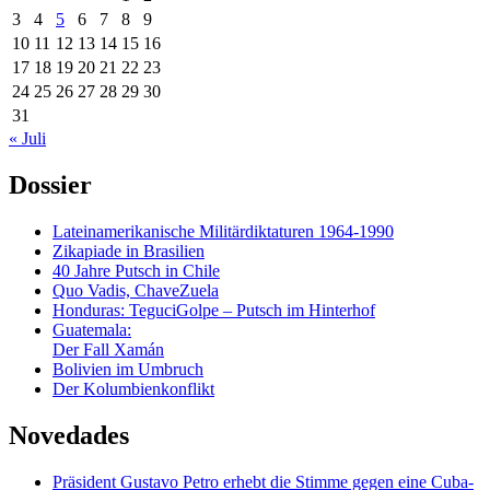
3
4
5
6
7
8
9
10
11
12
13
14
15
16
17
18
19
20
21
22
23
24
25
26
27
28
29
30
31
« Juli
Dossier
Lateinamerikanische Militärdiktaturen 1964-1990
Zikapiade in Brasilien
40 Jahre Putsch in Chile
Quo Vadis, ChaveZuela
Honduras: TeguciGolpe – Putsch im Hinterhof
Guatemala:
Der Fall Xamán
Bolivien im Umbruch
Der Kolumbienkonflikt
Novedades
Präsident Gustavo Petro erhebt die Stimme gegen eine Cuba-