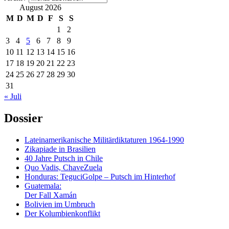
August 2026
M
D
M
D
F
S
S
1
2
3
4
5
6
7
8
9
10
11
12
13
14
15
16
17
18
19
20
21
22
23
24
25
26
27
28
29
30
31
« Juli
Dossier
Lateinamerikanische Militärdiktaturen 1964-1990
Zikapiade in Brasilien
40 Jahre Putsch in Chile
Quo Vadis, ChaveZuela
Honduras: TeguciGolpe – Putsch im Hinterhof
Guatemala:
Der Fall Xamán
Bolivien im Umbruch
Der Kolumbienkonflikt