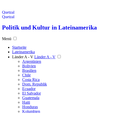
Quetzal
Quetzal
Politik und Kultur in Lateinamerika
Menü
Startseite
Lateinamerika
Länder A - V
Länder A - V
Argentinien
Bolivien
Brasilien
Chile
Costa Rica
Dom. Republik
Ecuador
El Salvador
Guatemala
Haiti
Honduras
Kolumbien