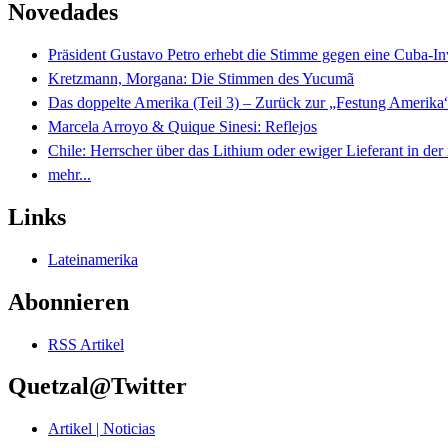
Novedades
Präsident Gustavo Petro erhebt die Stimme gegen eine Cuba-I
Kretzmann, Morgana: Die Stimmen des Yucumã
Das doppelte Amerika (Teil 3) – Zurück zur „Festung Amerika
Marcela Arroyo & Quique Sinesi: Reflejos
Chile: Herrscher über das Lithium oder ewiger Lieferant in der
mehr...
Links
Lateinamerika
Abonnieren
RSS Artikel
Quetzal@Twitter
Artikel | Noticias