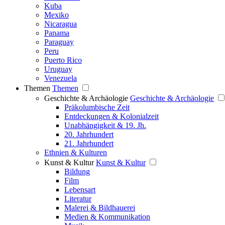
Kuba
Mexiko
Nicaragua
Panama
Paraguay
Peru
Puerto Rico
Uruguay
Venezuela
Themen
Themen
Geschichte & Archäologie
Geschichte & Archäologie
Präkolumbische Zeit
Entdeckungen & Kolonialzeit
Unabhängigkeit & 19. Jh.
20. Jahrhundert
21. Jahrhundert
Ethnien & Kulturen
Kunst & Kultur
Kunst & Kultur
Bildung
Film
Lebensart
Literatur
Malerei & Bildhauerei
Medien & Kommunikation