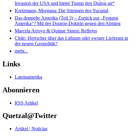
Invasion der USA und bietet Trump den Dialog an*
Kretzmann, Morgana: Die Stimmen des Yucumã
Das doppelte Amerika (Teil 3) – Zurück zur „Festung
Amerika“? Mit der Donroe-Doktrin gegen den Abstieg
Marcela Arroyo & Quique Sinesi: Reflejos
Chile: Herrscher über das Lithium oder ewiger Lieferant in
der neuen Geopolitik?
mehr...
Links
Lateinamerika
Abonnieren
RSS Artikel
Quetzal@Twitter
Artikel | Noticias