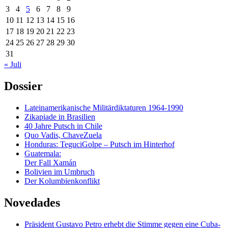
3
4
5
6
7
8
9
10
11
12
13
14
15
16
17
18
19
20
21
22
23
24
25
26
27
28
29
30
31
« Juli
Dossier
Lateinamerikanische Militärdiktaturen 1964-1990
Zikapiade in Brasilien
40 Jahre Putsch in Chile
Quo Vadis, ChaveZuela
Honduras: TeguciGolpe – Putsch im Hinterhof
Guatemala:
Der Fall Xamán
Bolivien im Umbruch
Der Kolumbienkonflikt
Novedades
Präsident Gustavo Petro erhebt die Stimme gegen eine Cuba-