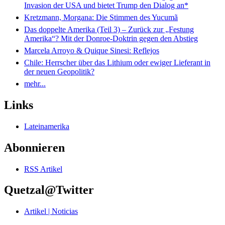
Invasion der USA und bietet Trump den Dialog an*
Kretzmann, Morgana: Die Stimmen des Yucumã
Das doppelte Amerika (Teil 3) – Zurück zur „Festung
Amerika“? Mit der Donroe-Doktrin gegen den Abstieg
Marcela Arroyo & Quique Sinesi: Reflejos
Chile: Herrscher über das Lithium oder ewiger Lieferant in
der neuen Geopolitik?
mehr...
Links
Lateinamerika
Abonnieren
RSS Artikel
Quetzal@Twitter
Artikel | Noticias