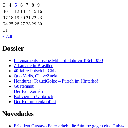
3
4
5
6
7
8
9
10
11
12
13
14
15
16
17
18
19
20
21
22
23
24
25
26
27
28
29
30
31
« Juli
Dossier
Lateinamerikanische Militärdiktaturen 1964-1990
Zikapiade in Brasilien
40 Jahre Putsch in Chile
Quo Vadis, ChaveZuela
Honduras: TeguciGolpe – Putsch im Hinterhof
Guatemala:
Der Fall Xamán
Bolivien im Umbruch
Der Kolumbienkonflikt
Novedades
Präsident Gustavo Petro erhebt die Stimme gegen eine Cuba-