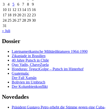
3
4
5
6
7
8
9
10
11
12
13
14
15
16
17
18
19
20
21
22
23
24
25
26
27
28
29
30
31
« Juli
Dossier
Lateinamerikanische Militärdiktaturen 1964-1990
Zikapiade in Brasilien
40 Jahre Putsch in Chile
Quo Vadis, ChaveZuela
Honduras: TeguciGolpe – Putsch im Hinterhof
Guatemala:
Der Fall Xamán
Bolivien im Umbruch
Der Kolumbienkonflikt
Novedades
Präsident Gustavo Petro erhebt die Stimme gegen eine Cuba-