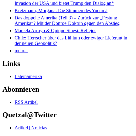
Invasion der USA und bietet Trump den Dialog an*
Kretzmann, Morgana: Die Stimmen des Yucumã
Das doppelte Amerika (Teil 3) – Zurück zur „Festung
Amerika“? Mit der Donroe-Doktrin gegen den Abstieg
Marcela Arroyo & Quique Sinesi: Reflejos
Chile: Herrscher über das Lithium oder ewiger Lieferant in
der neuen Geopolitik?
mehr...
Links
Lateinamerika
Abonnieren
RSS Artikel
Quetzal@Twitter
Artikel | Noticias