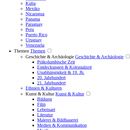
Kuba
Mexiko
Nicaragua
Panama
Paraguay
Peru
Puerto Rico
Uruguay
Venezuela
Themen
Themen
Geschichte & Archäologie
Geschichte & Archäologie
Präkolumbische Zeit
Entdeckungen & Kolonialzeit
Unabhängigkeit & 19. Jh.
20. Jahrhundert
21. Jahrhundert
Ethnien & Kulturen
Kunst & Kultur
Kunst & Kultur
Bildung
Film
Lebensart
Literatur
Malerei & Bildhauerei
Medien & Kommunikation