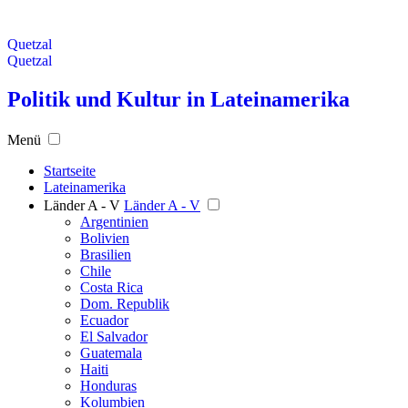
Quetzal
Quetzal
Politik und Kultur in Lateinamerika
Menü
Startseite
Lateinamerika
Länder A - V
Länder A - V
Argentinien
Bolivien
Brasilien
Chile
Costa Rica
Dom. Republik
Ecuador
El Salvador
Guatemala
Haiti
Honduras
Kolumbien