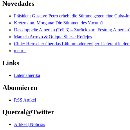
Novedades
Präsident Gustavo Petro erhebt die Stimme gegen eine Cuba-I
Kretzmann, Morgana: Die Stimmen des Yucumã
Das doppelte Amerika (Teil 3) – Zurück zur „Festung Amerika
Marcela Arroyo & Quique Sinesi: Reflejos
Chile: Herrscher über das Lithium oder ewiger Lieferant in der
mehr...
Links
Lateinamerika
Abonnieren
RSS Artikel
Quetzal@Twitter
Artikel | Noticias