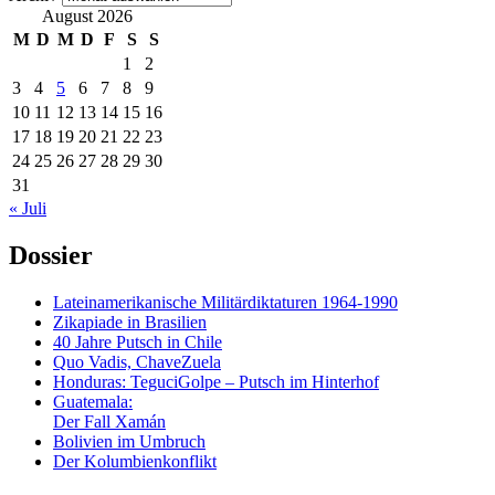
August 2026
M
D
M
D
F
S
S
1
2
3
4
5
6
7
8
9
10
11
12
13
14
15
16
17
18
19
20
21
22
23
24
25
26
27
28
29
30
31
« Juli
Dossier
Lateinamerikanische Militärdiktaturen 1964-1990
Zikapiade in Brasilien
40 Jahre Putsch in Chile
Quo Vadis, ChaveZuela
Honduras: TeguciGolpe – Putsch im Hinterhof
Guatemala:
Der Fall Xamán
Bolivien im Umbruch
Der Kolumbienkonflikt