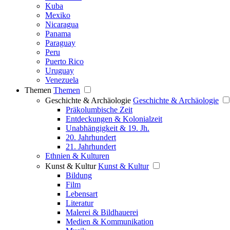
Kuba
Mexiko
Nicaragua
Panama
Paraguay
Peru
Puerto Rico
Uruguay
Venezuela
Themen
Themen
Geschichte & Archäologie
Geschichte & Archäologie
Präkolumbische Zeit
Entdeckungen & Kolonialzeit
Unabhängigkeit & 19. Jh.
20. Jahrhundert
21. Jahrhundert
Ethnien & Kulturen
Kunst & Kultur
Kunst & Kultur
Bildung
Film
Lebensart
Literatur
Malerei & Bildhauerei
Medien & Kommunikation