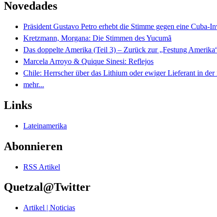
Novedades
Präsident Gustavo Petro erhebt die Stimme gegen eine Cuba-I
Kretzmann, Morgana: Die Stimmen des Yucumã
Das doppelte Amerika (Teil 3) – Zurück zur „Festung Amerika
Marcela Arroyo & Quique Sinesi: Reflejos
Chile: Herrscher über das Lithium oder ewiger Lieferant in der
mehr...
Links
Lateinamerika
Abonnieren
RSS Artikel
Quetzal@Twitter
Artikel | Noticias