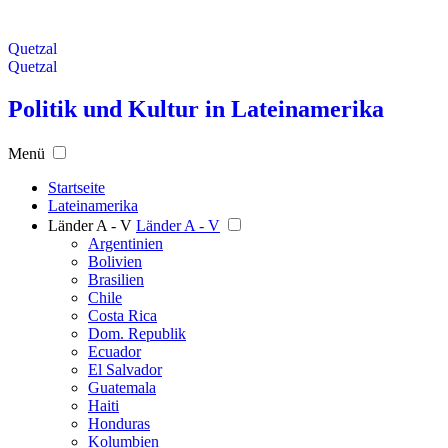
Quetzal
Quetzal
Politik und Kultur in Lateinamerika
Menü
Startseite
Lateinamerika
Länder A - V
Länder A - V
Argentinien
Bolivien
Brasilien
Chile
Costa Rica
Dom. Republik
Ecuador
El Salvador
Guatemala
Haiti
Honduras
Kolumbien