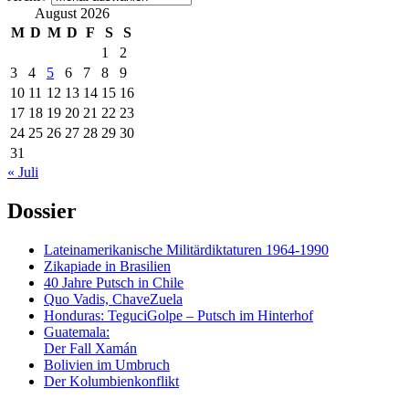
August 2026
M
D
M
D
F
S
S
1
2
3
4
5
6
7
8
9
10
11
12
13
14
15
16
17
18
19
20
21
22
23
24
25
26
27
28
29
30
31
« Juli
Dossier
Lateinamerikanische Militärdiktaturen 1964-1990
Zikapiade in Brasilien
40 Jahre Putsch in Chile
Quo Vadis, ChaveZuela
Honduras: TeguciGolpe – Putsch im Hinterhof
Guatemala:
Der Fall Xamán
Bolivien im Umbruch
Der Kolumbienkonflikt