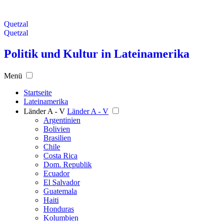
Quetzal
Quetzal
Politik und Kultur in Lateinamerika
Menü
Startseite
Lateinamerika
Länder A - V
Länder A - V
Argentinien
Bolivien
Brasilien
Chile
Costa Rica
Dom. Republik
Ecuador
El Salvador
Guatemala
Haiti
Honduras
Kolumbien