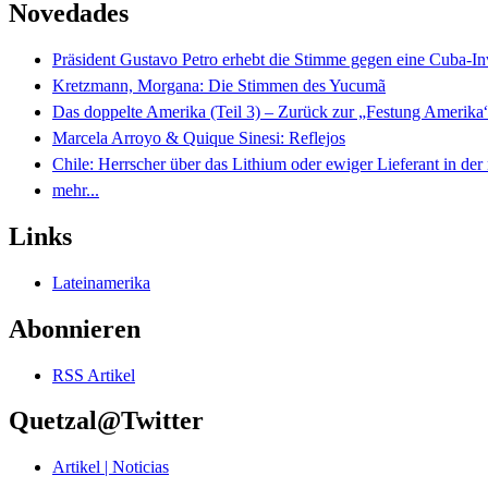
Novedades
Präsident Gustavo Petro erhebt die Stimme gegen eine Cuba-I
Kretzmann, Morgana: Die Stimmen des Yucumã
Das doppelte Amerika (Teil 3) – Zurück zur „Festung Amerika
Marcela Arroyo & Quique Sinesi: Reflejos
Chile: Herrscher über das Lithium oder ewiger Lieferant in der
mehr...
Links
Lateinamerika
Abonnieren
RSS Artikel
Quetzal@Twitter
Artikel | Noticias