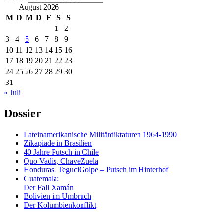
August 2026
M
D
M
D
F
S
S
1
2
3
4
5
6
7
8
9
10
11
12
13
14
15
16
17
18
19
20
21
22
23
24
25
26
27
28
29
30
31
« Juli
Dossier
Lateinamerikanische Militärdiktaturen 1964-1990
Zikapiade in Brasilien
40 Jahre Putsch in Chile
Quo Vadis, ChaveZuela
Honduras: TeguciGolpe – Putsch im Hinterhof
Guatemala:
Der Fall Xamán
Bolivien im Umbruch
Der Kolumbienkonflikt