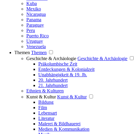
Kuba
Mexiko
Nicaragua
Panama
Paraguay
Peru
Puerto Rico
Uruguay
Venezuela
Themen
Themen
Geschichte & Archäologie
Geschichte & Archäologie
Präkolumbische Zeit
Entdeckungen & Kolonialzeit
Unabhängigkeit & 19. Jh.
20. Jahrhundert
21. Jahrhundert
Ethnien & Kulturen
Kunst & Kultur
Kunst & Kultur
Bildung
Film
Lebensart
Literatur
Malerei & Bildhauerei
Medien & Kommunikation