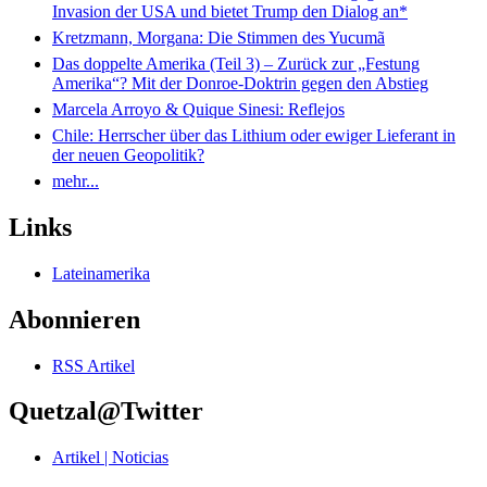
Invasion der USA und bietet Trump den Dialog an*
Kretzmann, Morgana: Die Stimmen des Yucumã
Das doppelte Amerika (Teil 3) – Zurück zur „Festung
Amerika“? Mit der Donroe-Doktrin gegen den Abstieg
Marcela Arroyo & Quique Sinesi: Reflejos
Chile: Herrscher über das Lithium oder ewiger Lieferant in
der neuen Geopolitik?
mehr...
Links
Lateinamerika
Abonnieren
RSS Artikel
Quetzal@Twitter
Artikel | Noticias