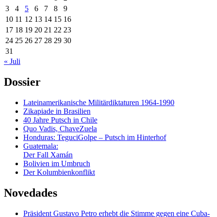
3
4
5
6
7
8
9
10
11
12
13
14
15
16
17
18
19
20
21
22
23
24
25
26
27
28
29
30
31
« Juli
Dossier
Lateinamerikanische Militärdiktaturen 1964-1990
Zikapiade in Brasilien
40 Jahre Putsch in Chile
Quo Vadis, ChaveZuela
Honduras: TeguciGolpe – Putsch im Hinterhof
Guatemala:
Der Fall Xamán
Bolivien im Umbruch
Der Kolumbienkonflikt
Novedades
Präsident Gustavo Petro erhebt die Stimme gegen eine Cuba-