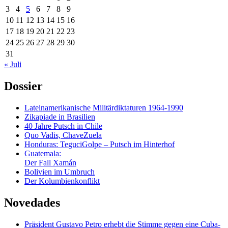
3
4
5
6
7
8
9
10
11
12
13
14
15
16
17
18
19
20
21
22
23
24
25
26
27
28
29
30
31
« Juli
Dossier
Lateinamerikanische Militärdiktaturen 1964-1990
Zikapiade in Brasilien
40 Jahre Putsch in Chile
Quo Vadis, ChaveZuela
Honduras: TeguciGolpe – Putsch im Hinterhof
Guatemala:
Der Fall Xamán
Bolivien im Umbruch
Der Kolumbienkonflikt
Novedades
Präsident Gustavo Petro erhebt die Stimme gegen eine Cuba-