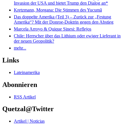
Invasion der USA und bietet Trump den Dialog an*
Kretzmann, Morgana: Die Stimmen des Yucumã
Das doppelte Amerika (Teil 3) – Zurück zur „Festung
Amerika“? Mit der Donroe-Doktrin gegen den Abstieg
Marcela Arroyo & Quique Sinesi: Reflejos
Chile: Herrscher über das Lithium oder ewiger Lieferant in
der neuen Geopolitik?
mehr...
Links
Lateinamerika
Abonnieren
RSS Artikel
Quetzal@Twitter
Artikel | Noticias