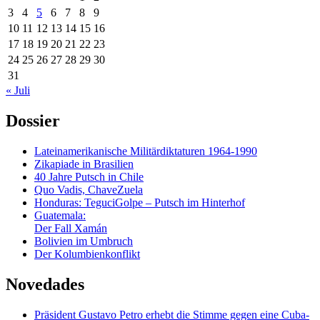
3
4
5
6
7
8
9
10
11
12
13
14
15
16
17
18
19
20
21
22
23
24
25
26
27
28
29
30
31
« Juli
Dossier
Lateinamerikanische Militärdiktaturen 1964-1990
Zikapiade in Brasilien
40 Jahre Putsch in Chile
Quo Vadis, ChaveZuela
Honduras: TeguciGolpe – Putsch im Hinterhof
Guatemala:
Der Fall Xamán
Bolivien im Umbruch
Der Kolumbienkonflikt
Novedades
Präsident Gustavo Petro erhebt die Stimme gegen eine Cuba-