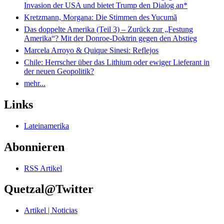
Invasion der USA und bietet Trump den Dialog an*
Kretzmann, Morgana: Die Stimmen des Yucumã
Das doppelte Amerika (Teil 3) – Zurück zur „Festung
Amerika“? Mit der Donroe-Doktrin gegen den Abstieg
Marcela Arroyo & Quique Sinesi: Reflejos
Chile: Herrscher über das Lithium oder ewiger Lieferant in
der neuen Geopolitik?
mehr...
Links
Lateinamerika
Abonnieren
RSS Artikel
Quetzal@Twitter
Artikel | Noticias