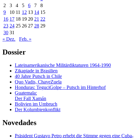
2
3
4
5
6
7
8
9
10
11
12
13
14
15
16
17
18
19
20
21
22
23
24
25
26
27
28
29
30
31
« Dez.
Feb. »
Dossier
Lateinamerikanische Militärdiktaturen 1964-1990
Zikapiade in Brasilien
40 Jahre Putsch in Chile
Quo Vadis, ChaveZuela
Honduras: TeguciGolpe – Putsch im Hinterhof
Guatemala:
Der Fall Xamán
Bolivien im Umbruch
Der Kolumbienkonflikt
Novedades
Präsident Gustavo Petro erhebt die Stimme gegen eine Cuba-