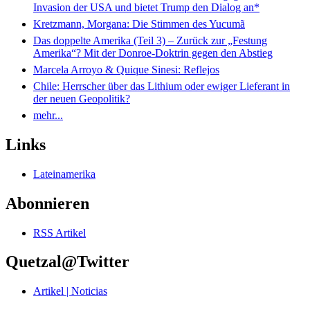
Invasion der USA und bietet Trump den Dialog an*
Kretzmann, Morgana: Die Stimmen des Yucumã
Das doppelte Amerika (Teil 3) – Zurück zur „Festung
Amerika“? Mit der Donroe-Doktrin gegen den Abstieg
Marcela Arroyo & Quique Sinesi: Reflejos
Chile: Herrscher über das Lithium oder ewiger Lieferant in
der neuen Geopolitik?
mehr...
Links
Lateinamerika
Abonnieren
RSS Artikel
Quetzal@Twitter
Artikel | Noticias