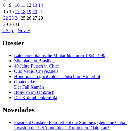
8
9
10
11
12
13
14
15
16
17
18
19
20
21
22
23
24
25
26
27
28
29
30
31
« Sep.
Nov. »
Dossier
Lateinamerikanische Militärdiktaturen 1964-1990
Zikapiade in Brasilien
40 Jahre Putsch in Chile
Quo Vadis, ChaveZuela
Honduras: TeguciGolpe – Putsch im Hinterhof
Guatemala:
Der Fall Xamán
Bolivien im Umbruch
Der Kolumbienkonflikt
Novedades
Präsident Gustavo Petro erhebt die Stimme gegen eine Cuba-
Invasion der USA und bietet Trump den Dialog an*