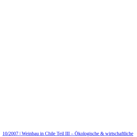
10/2007
|
Weinbau in Chile Teil III – Ökologische & wirtschaftliche