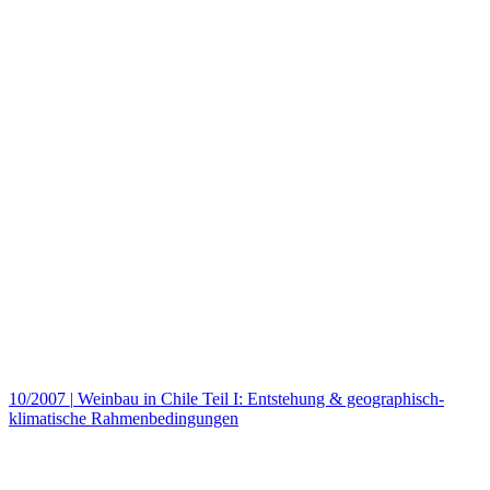
10/2007
|
Weinbau in Chile Teil I: Entstehung & geographisch-
klimatische Rahmenbedingungen