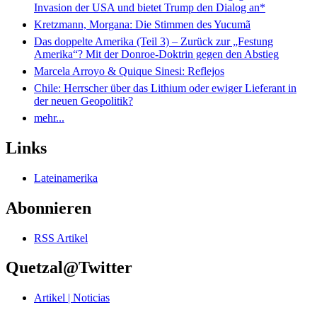
Invasion der USA und bietet Trump den Dialog an*
Kretzmann, Morgana: Die Stimmen des Yucumã
Das doppelte Amerika (Teil 3) – Zurück zur „Festung
Amerika“? Mit der Donroe-Doktrin gegen den Abstieg
Marcela Arroyo & Quique Sinesi: Reflejos
Chile: Herrscher über das Lithium oder ewiger Lieferant in
der neuen Geopolitik?
mehr...
Links
Lateinamerika
Abonnieren
RSS Artikel
Quetzal@Twitter
Artikel | Noticias