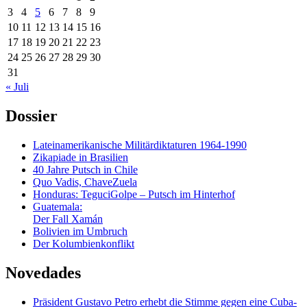
3
4
5
6
7
8
9
10
11
12
13
14
15
16
17
18
19
20
21
22
23
24
25
26
27
28
29
30
31
« Juli
Dossier
Lateinamerikanische Militärdiktaturen 1964-1990
Zikapiade in Brasilien
40 Jahre Putsch in Chile
Quo Vadis, ChaveZuela
Honduras: TeguciGolpe – Putsch im Hinterhof
Guatemala:
Der Fall Xamán
Bolivien im Umbruch
Der Kolumbienkonflikt
Novedades
Präsident Gustavo Petro erhebt die Stimme gegen eine Cuba-