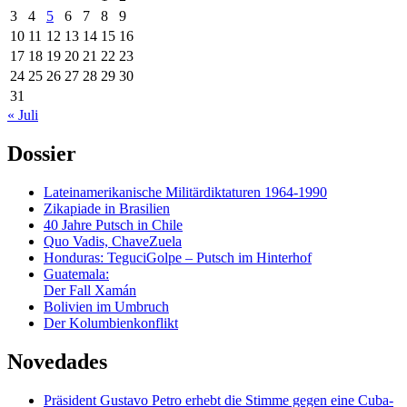
3
4
5
6
7
8
9
10
11
12
13
14
15
16
17
18
19
20
21
22
23
24
25
26
27
28
29
30
31
« Juli
Dossier
Lateinamerikanische Militärdiktaturen 1964-1990
Zikapiade in Brasilien
40 Jahre Putsch in Chile
Quo Vadis, ChaveZuela
Honduras: TeguciGolpe – Putsch im Hinterhof
Guatemala:
Der Fall Xamán
Bolivien im Umbruch
Der Kolumbienkonflikt
Novedades
Präsident Gustavo Petro erhebt die Stimme gegen eine Cuba-