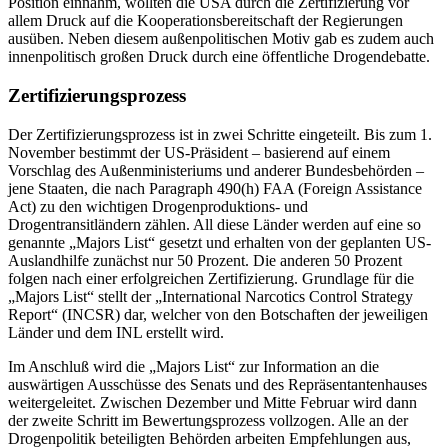
Position einnahm, wollten die USA durch die Zertifizierung vor
allem Druck auf die Kooperationsbereitschaft der Regierungen
ausüben. Neben diesem außenpolitischen Motiv gab es zudem auch
innenpolitisch großen Druck durch eine öffentliche Drogendebatte.
Zertifizierungsprozess
Der Zertifizierungsprozess ist in zwei Schritte eingeteilt. Bis zum 1.
November bestimmt der US-Präsident – basierend auf einem
Vorschlag des Außenministeriums und anderer Bundesbehörden –
jene Staaten, die nach Paragraph 490(h) FAA (Foreign Assistance
Act) zu den wichtigen Drogenproduktions- und
Drogentransitländern zählen. All diese Länder werden auf eine so
genannte „Majors List“ gesetzt und erhalten von der geplanten US-
Auslandhilfe zunächst nur 50 Prozent. Die anderen 50 Prozent
folgen nach einer erfolgreichen Zertifizierung. Grundlage für die
„Majors List“ stellt der „International Narcotics Control Strategy
Report“ (INCSR) dar, welcher von den Botschaften der jeweiligen
Länder und dem INL erstellt wird.
Im Anschluß wird die „Majors List“ zur Information an die
auswärtigen Ausschüsse des Senats und des Repräsentantenhauses
weitergeleitet. Zwischen Dezember und Mitte Februar wird dann
der zweite Schritt im Bewertungsprozess vollzogen. Alle an der
Drogenpolitik beteiligten Behörden arbeiten Empfehlungen aus,