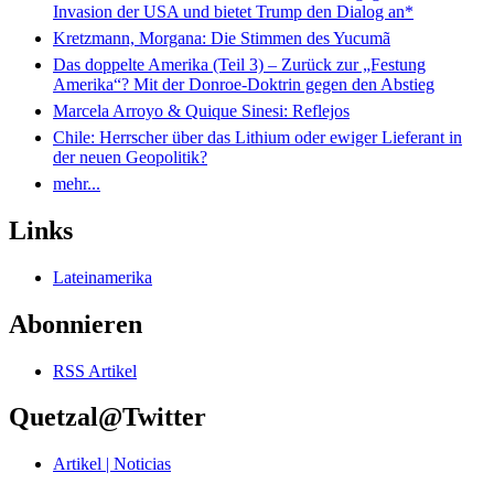
Invasion der USA und bietet Trump den Dialog an*
Kretzmann, Morgana: Die Stimmen des Yucumã
Das doppelte Amerika (Teil 3) – Zurück zur „Festung
Amerika“? Mit der Donroe-Doktrin gegen den Abstieg
Marcela Arroyo & Quique Sinesi: Reflejos
Chile: Herrscher über das Lithium oder ewiger Lieferant in
der neuen Geopolitik?
mehr...
Links
Lateinamerika
Abonnieren
RSS Artikel
Quetzal@Twitter
Artikel | Noticias