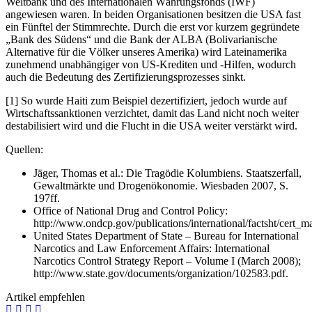
Weltbank und des Internationalen Währungsfonds (IWF)
angewiesen waren. In beiden Organisationen besitzen die USA fast
ein Fünftel der Stimmrechte. Durch die erst vor kurzem gegründete
„Bank des Südens“ und die Bank der ALBA (Bolivarianische
Alternative für die Völker unseres Amerika) wird Lateinamerika
zunehmend unabhängiger von US-Krediten und -Hilfen, wodurch
auch die Bedeutung des Zertifizierungsprozesses sinkt.
[1] So wurde Haiti zum Beispiel dezertifiziert, jedoch wurde auf
Wirtschaftssanktionen verzichtet, damit das Land nicht noch weiter
destabilisiert wird und die Flucht in die USA weiter verstärkt wird.
Quellen:
Jäger, Thomas et al.: Die Tragödie Kolumbiens. Staatszerfall,
Gewaltmärkte und Drogenökonomie. Wiesbaden 2007, S.
197ff.
Office of National Drug and Control Policy:
http://www.ondcp.gov/publications/international/factsht/cert_ma
United States Department of State – Bureau for International
Narcotics and Law Enforcement Affairs: International
Narcotics Control Strategy Report – Volume I (March 2008);
http://www.state.gov/documents/organization/102583.pdf.
Artikel empfehlen