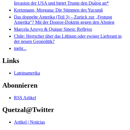
Invasion der USA und bietet Trump den Dialog an*
Kretzmann, Morgana: Die Stimmen des Yucumã
Das doppelte Amerika (Teil 3) – Zurück zur „Festung
Amerika“? Mit der Donroe-Doktrin gegen den Abstieg
Marcela Arroyo & Quique Sinesi: Reflejos
Chile: Herrscher über das Lithium oder ewiger Lieferant in
der neuen Geopolitik?
mehr...
Links
Lateinamerika
Abonnieren
RSS Artikel
Quetzal@Twitter
Artikel | Noticias