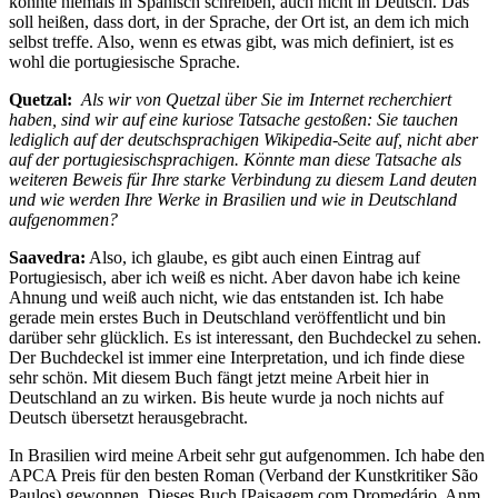
könnte niemals in Spanisch schreiben, auch nicht in Deutsch. Das
soll heißen, dass dort, in der Sprache, der Ort ist, an dem ich mich
selbst treffe. Also, wenn es etwas gibt, was mich definiert, ist es
wohl die portugiesische Sprache.
Quetzal:
Als wir von Quetzal über Sie im Internet recherchiert
haben, sind wir auf eine kuriose Tatsache gestoßen: Sie tauchen
lediglich auf der deutschsprachigen Wikipedia-Seite auf, nicht aber
auf der portugiesischsprachigen. Könnte man diese Tatsache als
weiteren Beweis für Ihre starke Verbindung zu diesem Land deuten
und wie werden Ihre Werke in Brasilien und wie in Deutschland
aufgenommen?
Saavedra:
Also, ich glaube, es gibt auch einen Eintrag auf
Portugiesisch, aber ich weiß es nicht. Aber davon habe ich keine
Ahnung und weiß auch nicht, wie das entstanden ist. Ich habe
gerade mein erstes Buch in Deutschland veröffentlicht und bin
darüber sehr glücklich. Es ist interessant, den Buchdeckel zu sehen.
Der Buchdeckel ist immer eine Interpretation, und ich finde diese
sehr schön. Mit diesem Buch fängt jetzt meine Arbeit hier in
Deutschland an zu wirken. Bis heute wurde ja noch nichts auf
Deutsch übersetzt herausgebracht.
In Brasilien wird meine Arbeit sehr gut aufgenommen. Ich habe den
APCA Preis für den besten Roman (Verband der Kunstkritiker São
Paulos) gewonnen. Dieses Buch [Paisagem com Dromedário, Anm.