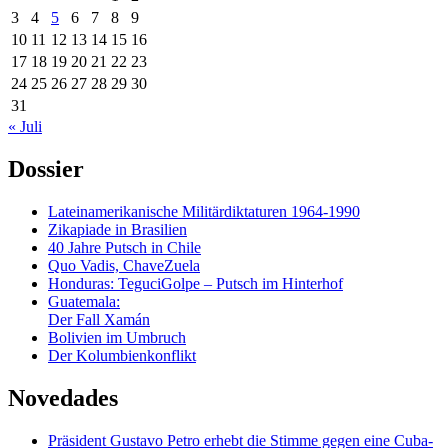
3
4
5
6
7
8
9
10
11
12
13
14
15
16
17
18
19
20
21
22
23
24
25
26
27
28
29
30
31
« Juli
Dossier
Lateinamerikanische Militärdiktaturen 1964-1990
Zikapiade in Brasilien
40 Jahre Putsch in Chile
Quo Vadis, ChaveZuela
Honduras: TeguciGolpe – Putsch im Hinterhof
Guatemala:
Der Fall Xamán
Bolivien im Umbruch
Der Kolumbienkonflikt
Novedades
Präsident Gustavo Petro erhebt die Stimme gegen eine Cuba-