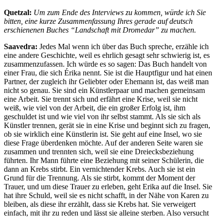
Quetzal:
Um zum Ende des Interviews zu kommen, würde ich Sie
bitten, eine kurze Zusammenfassung Ihres gerade auf deutsch
erschienenen Buches “Landschaft mit Dromedar” zu machen.
Saavedra:
Jedes Mal wenn ich über das Buch spreche, erzähle ich
eine andere Geschichte, weil es ehrlich gesagt sehr schwierig ist, es
zusammenzufassen. Ich würde es so sagen: Das Buch handelt von
einer Frau, die sich Érika nennt. Sie ist die Hauptfigur und hat einen
Partner, der zugleich ihr Geliebter oder Ehemann ist, das weiß man
nicht so genau. Sie sind ein Künstlerpaar und machen gemeinsam
eine Arbeit. Sie trennt sich und erfährt eine Krise, weil sie nicht
weiß, wie viel von der Arbeit, die ein großer Erfolg ist, ihm
geschuldet ist und wie viel von ihr selbst stammt. Als sie sich als
Künstler trennen, gerät sie in eine Krise und beginnt sich zu fragen,
ob sie wirklich eine Künstlerin ist. Sie geht auf eine Insel, wo sie
diese Frage überdenken möchte. Auf der anderen Seite waren sie
zusammen und trennten sich, weil sie eine Dreiecksbeziehung
führten. Ihr Mann führte eine Beziehung mit seiner Schülerin, die
dann an Krebs stirbt. Ein vernichtender Krebs. Auch sie ist ein
Grund für die Trennung. Als sie stirbt, kommt der Moment der
Trauer, und um diese Trauer zu erleben, geht Erika auf die Insel. Sie
hat ihre Schuld, weil sie es nicht schafft, in der Nähe von Karen zu
bleiben, als diese ihr erzählt, dass sie Krebs hat. Sie verweigert
einfach, mit ihr zu reden und lässt sie alleine sterben. Also versucht