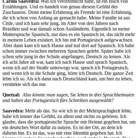
Carola Saavedra:
Was ich veröffentlicht habe, ist ein Buch von
Erzählungen. Und es handelt von genau diesem Gefühl des
Zuschauens. Denn meine Erfahrung als Fremde ist eine Erfahrung,
die ich schon von Anfang an gemacht habe. Meine Familie ist aus
Chile, und ich kam sehr jung, im Alter von drei Jahren nach
Brasilien und war damals schon Ausländerin. Eigentlich ist meine
Muttersprache Spanisch, nur dass es ein Spanisch ist, das nicht mehr
in meinem Leben existiert. Ich bin mit Portugiesisch aufgewachsen.
Aber dann kam ich nach Hause und traf dort auf Spanisch. Ich habe
schon immer zwischen mehreren Sprachen gelebt. Später habe ich
schon sehr jung in der Schule angefangen, Deutsch zu lernen. Als
ich acht Jahre alt war, kam ich nach Hause und sprach Spanisch,
wenn ich auf der Straße unterwegs war, sprach ich Portugiesisch,
und wenn ich in die Schule ging, hörte ich Deutsch. Die ganze Zeit
lebte ich so. Als ich dann nach Deutschland kam, um hier zu leben,
verstärkte sich das nur.
Quetzal:
Also könnte man sagen, Sie leben in drei Sprachheimaten
und haben das Portugiesisch fürs Schreiben ausgewählt?
Saavedra:
Mehr als das. So wie ich in der Mehrsprachigkeit lebte,
habe ich immer das Gefühl, zu allem und nichts zu gehören. Ich
glaube, dass die portugiesische Sprache mir Heimat gegeben hat, um
ein deutsches Wort dafür zu nutzen. Es ist der Ort, an dem ich
daheim bin. Es ist das, was mir eine Identität gegeben hat. Ich