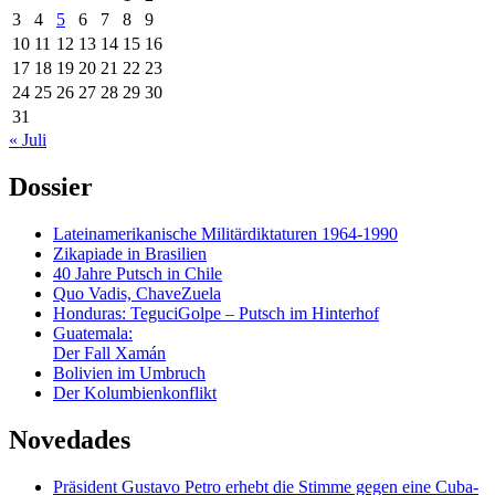
3
4
5
6
7
8
9
10
11
12
13
14
15
16
17
18
19
20
21
22
23
24
25
26
27
28
29
30
31
« Juli
Dossier
Lateinamerikanische Militärdiktaturen 1964-1990
Zikapiade in Brasilien
40 Jahre Putsch in Chile
Quo Vadis, ChaveZuela
Honduras: TeguciGolpe – Putsch im Hinterhof
Guatemala:
Der Fall Xamán
Bolivien im Umbruch
Der Kolumbienkonflikt
Novedades
Präsident Gustavo Petro erhebt die Stimme gegen eine Cuba-