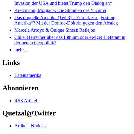
Invasion der USA und bietet Trump den Dialog an*
Kretzmann, Morgana: Die Stimmen des Yucumã
Das doppelte Amerika (Teil 3) – Zurück zur „Festung
Amerika“? Mit der Donroe-Doktrin gegen den Abstieg
Marcela Arroyo & Quique Sinesi: Reflejos
Chile: Herrscher über das Lithium oder ewiger Lieferant in
der neuen Geopolitik?
mehr...
Links
Lateinamerika
Abonnieren
RSS Artikel
Quetzal@Twitter
Artikel | Noticias