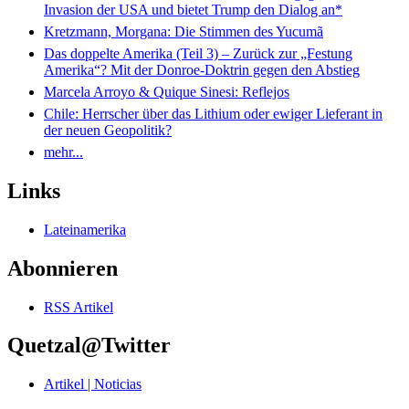
Invasion der USA und bietet Trump den Dialog an*
Kretzmann, Morgana: Die Stimmen des Yucumã
Das doppelte Amerika (Teil 3) – Zurück zur „Festung
Amerika“? Mit der Donroe-Doktrin gegen den Abstieg
Marcela Arroyo & Quique Sinesi: Reflejos
Chile: Herrscher über das Lithium oder ewiger Lieferant in
der neuen Geopolitik?
mehr...
Links
Lateinamerika
Abonnieren
RSS Artikel
Quetzal@Twitter
Artikel | Noticias