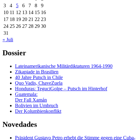
3
4
5
6
7
8
9
10
11
12
13
14
15
16
17
18
19
20
21
22
23
24
25
26
27
28
29
30
31
« Juli
Dossier
Lateinamerikanische Militärdiktaturen 1964-1990
Zikapiade in Brasilien
40 Jahre Putsch in Chile
Quo Vadis, ChaveZuela
Honduras: TeguciGolpe – Putsch im Hinterhof
Guatemala:
Der Fall Xamán
Bolivien im Umbruch
Der Kolumbienkonflikt
Novedades
Präsident Gustavo Petro erhebt die Stimme gegen eine Cuba-