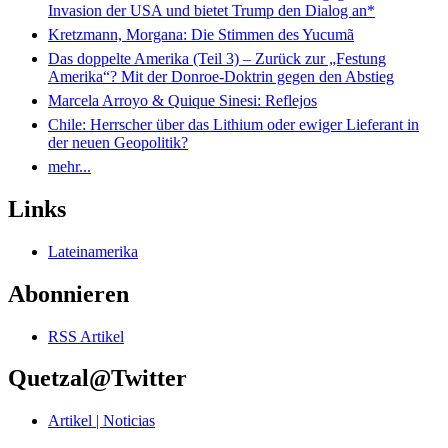
Invasion der USA und bietet Trump den Dialog an*
Kretzmann, Morgana: Die Stimmen des Yucumã
Das doppelte Amerika (Teil 3) – Zurück zur „Festung
Amerika“? Mit der Donroe-Doktrin gegen den Abstieg
Marcela Arroyo & Quique Sinesi: Reflejos
Chile: Herrscher über das Lithium oder ewiger Lieferant in
der neuen Geopolitik?
mehr...
Links
Lateinamerika
Abonnieren
RSS Artikel
Quetzal@Twitter
Artikel | Noticias