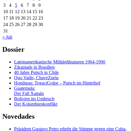
3
4
5
6
7
8
9
10
11
12
13
14
15
16
17
18
19
20
21
22
23
24
25
26
27
28
29
30
31
« Juli
Dossier
Lateinamerikanische Militärdiktaturen 1964-1990
Zikapiade in Brasilien
40 Jahre Putsch in Chile
Quo Vadis, ChaveZuela
Honduras: TeguciGolpe – Putsch im Hinterhof
Guatemala:
Der Fall Xamán
Bolivien im Umbruch
Der Kolumbienkonflikt
Novedades
Präsident Gustavo Petro erhebt die Stimme gegen eine Cuba-