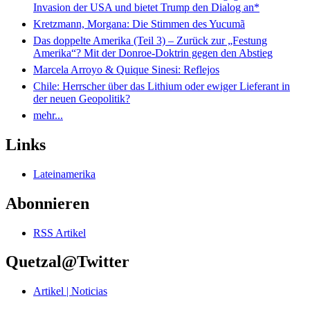
Invasion der USA und bietet Trump den Dialog an*
Kretzmann, Morgana: Die Stimmen des Yucumã
Das doppelte Amerika (Teil 3) – Zurück zur „Festung
Amerika“? Mit der Donroe-Doktrin gegen den Abstieg
Marcela Arroyo & Quique Sinesi: Reflejos
Chile: Herrscher über das Lithium oder ewiger Lieferant in
der neuen Geopolitik?
mehr...
Links
Lateinamerika
Abonnieren
RSS Artikel
Quetzal@Twitter
Artikel | Noticias