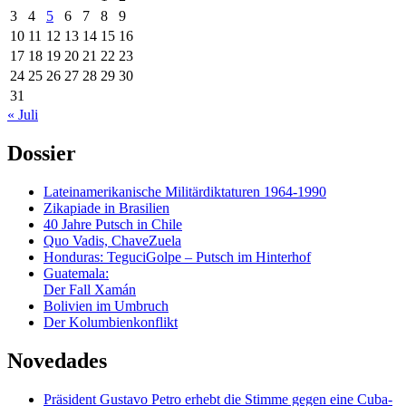
3
4
5
6
7
8
9
10
11
12
13
14
15
16
17
18
19
20
21
22
23
24
25
26
27
28
29
30
31
« Juli
Dossier
Lateinamerikanische Militärdiktaturen 1964-1990
Zikapiade in Brasilien
40 Jahre Putsch in Chile
Quo Vadis, ChaveZuela
Honduras: TeguciGolpe – Putsch im Hinterhof
Guatemala:
Der Fall Xamán
Bolivien im Umbruch
Der Kolumbienkonflikt
Novedades
Präsident Gustavo Petro erhebt die Stimme gegen eine Cuba-