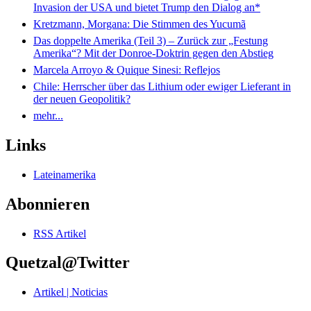
Invasion der USA und bietet Trump den Dialog an*
Kretzmann, Morgana: Die Stimmen des Yucumã
Das doppelte Amerika (Teil 3) – Zurück zur „Festung
Amerika“? Mit der Donroe-Doktrin gegen den Abstieg
Marcela Arroyo & Quique Sinesi: Reflejos
Chile: Herrscher über das Lithium oder ewiger Lieferant in
der neuen Geopolitik?
mehr...
Links
Lateinamerika
Abonnieren
RSS Artikel
Quetzal@Twitter
Artikel | Noticias