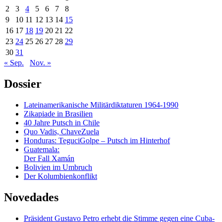
2
3
4
5
6
7
8
9
10
11
12
13
14
15
16
17
18
19
20
21
22
23
24
25
26
27
28
29
30
31
« Sep.
Nov. »
Dossier
Lateinamerikanische Militärdiktaturen 1964-1990
Zikapiade in Brasilien
40 Jahre Putsch in Chile
Quo Vadis, ChaveZuela
Honduras: TeguciGolpe – Putsch im Hinterhof
Guatemala:
Der Fall Xamán
Bolivien im Umbruch
Der Kolumbienkonflikt
Novedades
Präsident Gustavo Petro erhebt die Stimme gegen eine Cuba-