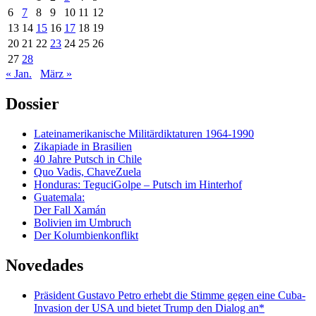
6
7
8
9
10
11
12
13
14
15
16
17
18
19
20
21
22
23
24
25
26
27
28
« Jan.
März »
Dossier
Lateinamerikanische Militärdiktaturen 1964-1990
Zikapiade in Brasilien
40 Jahre Putsch in Chile
Quo Vadis, ChaveZuela
Honduras: TeguciGolpe – Putsch im Hinterhof
Guatemala:
Der Fall Xamán
Bolivien im Umbruch
Der Kolumbienkonflikt
Novedades
Präsident Gustavo Petro erhebt die Stimme gegen eine Cuba-
Invasion der USA und bietet Trump den Dialog an*