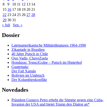
8
9
10
11
12
13
14
15
16
17
18
19
20
21
22
23
24
25
26
27
28
29
30
31
« Juli
Sep. »
Dossier
Lateinamerikanische Militärdiktaturen 1964-1990
Zikapiade in Brasilien
40 Jahre Putsch in Chile
Quo Vadis, ChaveZuela
Honduras: TeguciGolpe – Putsch im Hinterhof
Guatemala:
Der Fall Xamán
Bolivien im Umbruch
Der Kolumbienkonflikt
Novedades
Präsident Gustavo Petro erhebt die Stimme gegen eine Cuba-
Invasion der USA und bietet Trump den Dialog an*