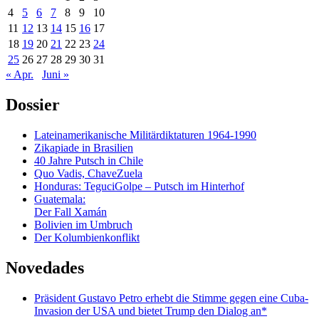
4
5
6
7
8
9
10
11
12
13
14
15
16
17
18
19
20
21
22
23
24
25
26
27
28
29
30
31
« Apr.
Juni »
Dossier
Lateinamerikanische Militärdiktaturen 1964-1990
Zikapiade in Brasilien
40 Jahre Putsch in Chile
Quo Vadis, ChaveZuela
Honduras: TeguciGolpe – Putsch im Hinterhof
Guatemala:
Der Fall Xamán
Bolivien im Umbruch
Der Kolumbienkonflikt
Novedades
Präsident Gustavo Petro erhebt die Stimme gegen eine Cuba-
Invasion der USA und bietet Trump den Dialog an*