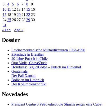
3
4
5
6
7
8
9
10
11
12
13
14
15
16
17
18
19
20
21
22
23
24
25
26
27
28
29
30
31
« Feb.
Apr. »
Dossier
Lateinamerikanische Militärdiktaturen 1964-1990
Zikapiade in Brasilien
40 Jahre Putsch in Chile
Quo Vadis, ChaveZuela
Honduras: TeguciGolpe – Putsch im Hinterhof
Guatemala:
Der Fall Xamán
Bolivien im Umbruch
Der Kolumbienkonflikt
Novedades
Präsident Gustavo Petro erhebt die Stimme gegen eine Cuba-