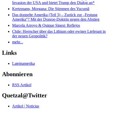
Invasion der USA und bietet Trump den Dialog an*
Kretzmann, Morgana: Die Stimmen des Yucumã
Das doppelte Amerika (Teil 3) – Zurück zur „Festung
Amerika“? Mit der Donroe-Doktrin gegen den Abstieg
Marcela Arroyo & Quique Sinesi: Reflejos
Chile: Herrscher über das Lithium oder ewiger Lieferant in
der neuen Geopolitik?
mehr...
Links
Lateinamerika
Abonnieren
RSS Artikel
Quetzal@Twitter
Artikel | Noticias