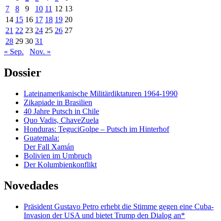
7
8
9
10
11
12
13
14
15
16
17
18
19
20
21
22
23
24
25
26
27
28
29
30
31
« Sep.
Nov. »
Dossier
Lateinamerikanische Militärdiktaturen 1964-1990
Zikapiade in Brasilien
40 Jahre Putsch in Chile
Quo Vadis, ChaveZuela
Honduras: TeguciGolpe – Putsch im Hinterhof
Guatemala:
Der Fall Xamán
Bolivien im Umbruch
Der Kolumbienkonflikt
Novedades
Präsident Gustavo Petro erhebt die Stimme gegen eine Cuba-
Invasion der USA und bietet Trump den Dialog an*